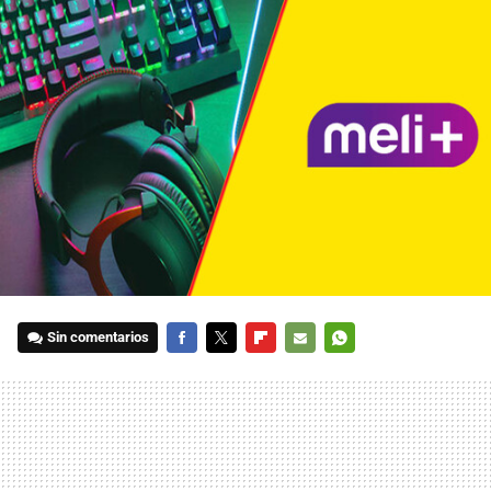
Sin comentarios
FACEBOOK
TWITTER
FLIPBOARD
E-
WHATSAPP
MAIL