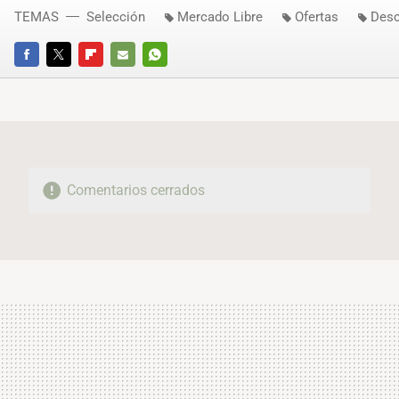
TEMAS
Selección
Mercado Libre
Ofertas
Desc
FACEBOOK
TWITTER
FLIPBOARD
E-
WHATSAPP
MAIL
Comentarios cerrados