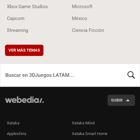
Xbox Game Studios
Microsoft
Capcom
México
Streaming
Ciencia Ficción
VER MÁS TEMAS
BUSCA
SUBIR
Xataka
Xataka Móvil
Applesfera
Xataka Smart Home