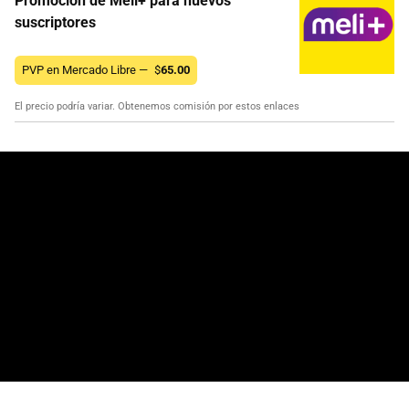
Promoción de Meli+ para nuevos
suscriptores
PVP en Mercado Libre —
$
65.00
El precio podría variar. Obtenemos comisión por estos enlaces