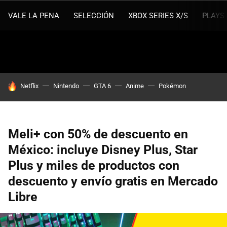
VALE LA PENA
SELECCIÓN
XBOX SERIES X/S
PLAYS
HOY SE HABLA DE
Netflix
Nintendo
GTA 6
Anime
Pokémon
Meli+ con 50% de descuento en
México: incluye Disney Plus, Star
Plus y miles de productos con
descuento y envío gratis en Mercado
Libre