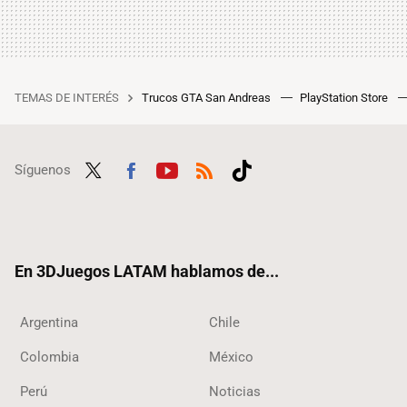
TEMAS DE INTERÉS
Trucos GTA San Andreas
PlayStation Store
Síguenos
Twit
Fac
Yout
RSS
Tikt
ter
ebo
ube
ok
ok
En 3DJuegos LATAM hablamos de...
Argentina
Chile
Colombia
México
Perú
Noticias