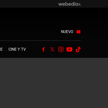
NUEVO
ME
CINE Y TV
Facebook
Twitter
Instagram
Youtube
Tiktok