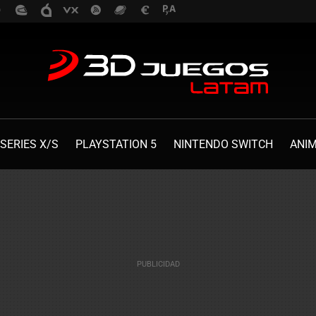
SERIES X/S
PLAYSTATION 5
NINTENDO SWITCH
ANI