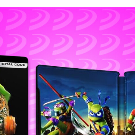
FACEBOOK
TWITTER
FLIPBOARD
E-
MAIL