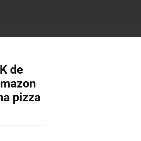
4K de
 Amazon
na pizza