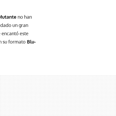
 Mutante
no han
 dado un gran
e encantó este
n su formato
Blu-