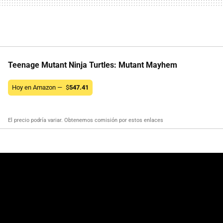
Teenage Mutant Ninja Turtles: Mutant Mayhem
Hoy en Amazon —
$
547.41
El precio podría variar. Obtenemos comisión por estos enlaces