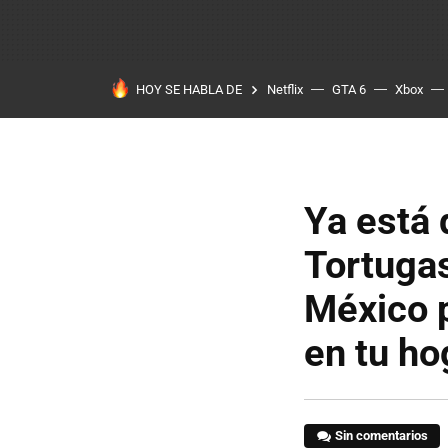
HOY SE HABLA DE
Netflix
GTA 6
Xbox
Ya está 
Tortuga
México p
en tu ho
Sin comentarios