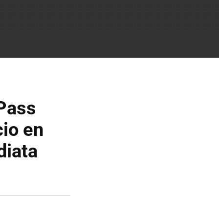
Pass
cio en
diata