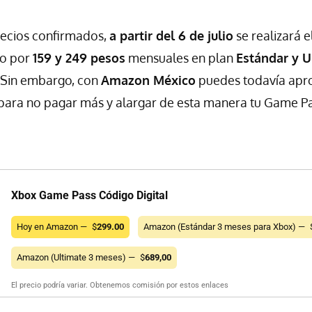
recios confirmados,
a partir del 6 de julio
se realizará 
io por
159 y 249 pesos
mensuales en plan
Estándar y U
 Sin embargo, con
Amazon México
puedes todavía apr
 para no pagar más y alargar de esta manera tu Game Pa
Xbox Game Pass Código Digital
Hoy en Amazon —
$
299.00
Amazon (Estándar 3 meses para Xbox) —
Amazon (Ultimate 3 meses) —
$
689,00
El precio podría variar. Obtenemos comisión por estos enlaces