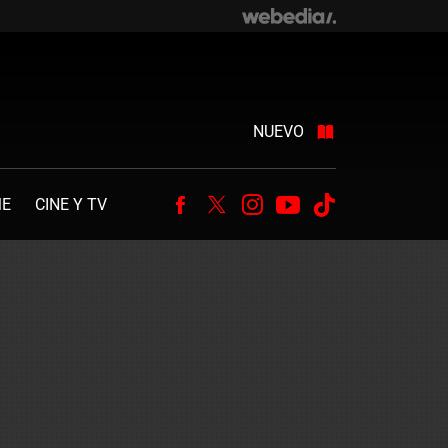
NUEVO
ME
CINE Y TV
Facebook
Twitter
Instagram
Youtube
Tiktok