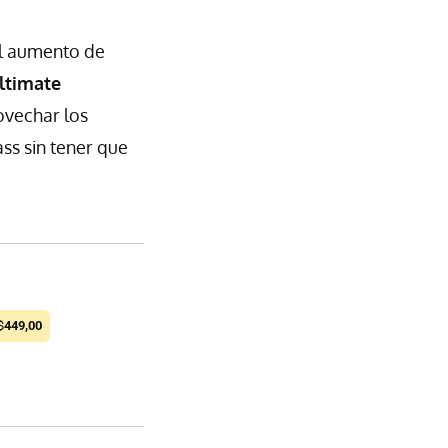
el aumento de
ltimate
ovechar los
ss sin tener que
$
449,00