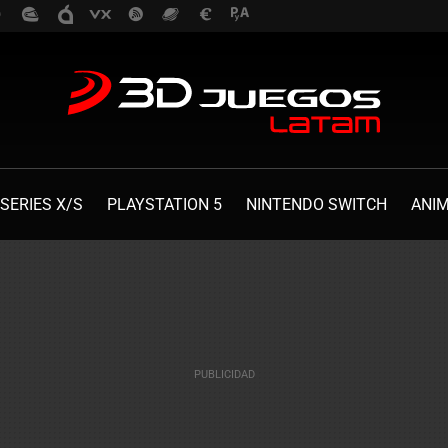
SERIES X/S
PLAYSTATION 5
NINTENDO SWITCH
ANI