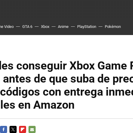
me Video
GTA 6
Xbox
Anime
PlayStation
Pokémon
des conseguir Xbox Game 
 antes de que suba de pre
 códigos con entrega inme
bles en Amazon