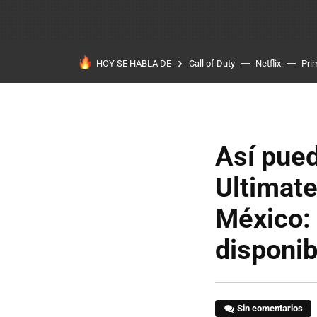
HOY SE HABLA DE
Call of Duty
Netflix
Pri
Así pue
Ultimate
México:
disponi
Sin comentarios