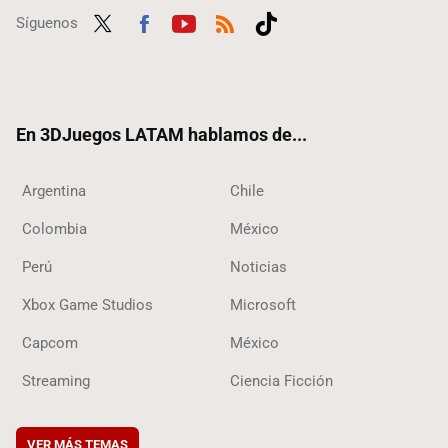
Síguenos
Twit
Fac
Yout
RSS
Tikt
ter
ebo
ube
ok
ok
En 3DJuegos LATAM hablamos de...
Argentina
Chile
Colombia
México
Perú
Noticias
Xbox Game Studios
Microsoft
Capcom
México
Streaming
Ciencia Ficción
VER MÁS TEMAS