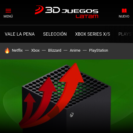
MENÚ
NUEVO
VALE LA PENA
SELECCIÓN
XBOX SERIES X/S
PLAYS
HOY SE HABLA DE
Netflix
Xbox
Blizzard
Anime
PlayStation