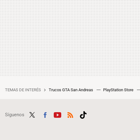
TEMAS DE INTERÉS
Trucos GTA San Andreas
PlayStation Store
Síguenos
Twit
Fac
Yout
RSS
Tikt
ter
ebo
ube
ok