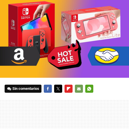
Sin comentarios
FACEBOOK
TWITTER
FLIPBOARD
E-
WHATSAPP
MAIL