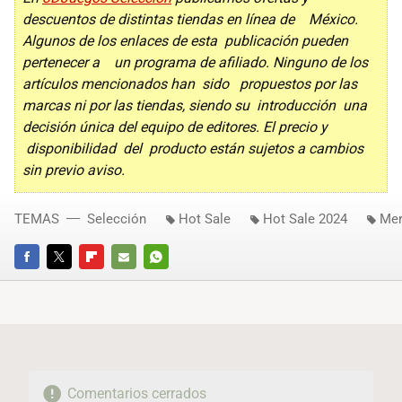
descuentos de distintas tiendas en línea de México.
Algunos de los enlaces de esta publicación pueden
pertenecer a un programa de afiliado. Ninguno de los
artículos mencionados han sido propuestos por las
marcas ni por las tiendas, siendo su introducción una
decisión única del equipo de editores. El precio y
disponibilidad del producto están sujetos a cambios
sin previo aviso.
TEMAS
Selección
Hot Sale
Hot Sale 2024
Mer
FACEBOOK
TWITTER
FLIPBOARD
E-
WHATSAPP
MAIL
Comentarios cerrados