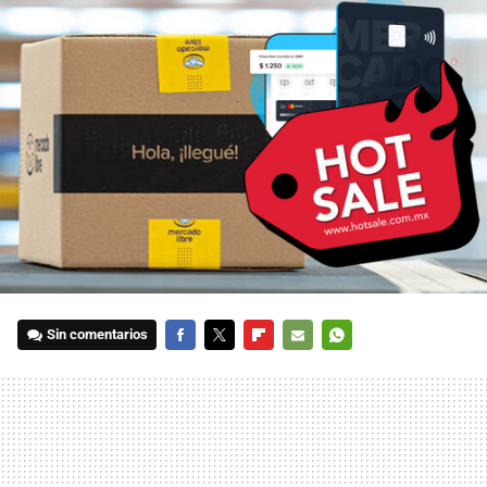
Sin comentarios
FACEBOOK
TWITTER
FLIPBOARD
E-
WHATSAPP
MAIL