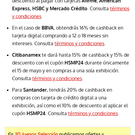
descuento al pagar con tarjetas
Afirme, American
Express, HSBC y Mercado Crédito
. Consulta
términos
y condiciones
.
En el caso de
BBVA
, obtendrás 16% de cashback en
tarjeta digital comprando a 12 o 18 meses sin
intereses. Consulta
términos y condiciones
.
Citibanamex
te dará hasta 15% de cashback y 15% de
descuento con el cupón
HSMP24
durante únicamente
el 15 de mayo y en compras a una sola exhibición.
Consulta
términos y condiciones
.
Para
Santander
, tendrás 20% de cashback en
compras con tarjeta de crédito digital a una
exhibición, así como el 10% de descuento al aplicar el
cupón
HSMP24
. Consulta
términos y condiciones
.
En
3DJuegos Selección
publicamos ofertas y