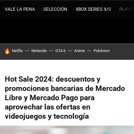
VALE LA PENA
SELECCIÓN
XBOX SERIES X/S
PLAYS
HOY SE HABLA DE
Netflix
Nintendo
GTA 6
Anime
Pokémon
Hot Sale 2024: descuentos y
promociones bancarias de Mercado
Libre y Mercado Pago para
aprovechar las ofertas en
videojuegos y tecnología