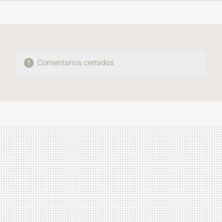
FACEBOOK
TWITTER
FLIPBOARD
E-
WHATSAPP
MAIL
Comentarios cerrados