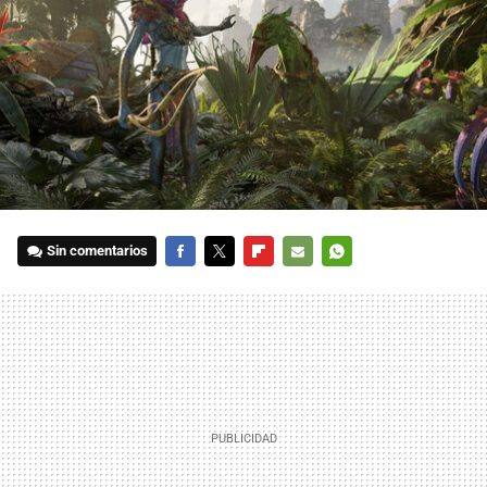
Sin comentarios
FACEBOOK
TWITTER
FLIPBOARD
E-
WHATSAPP
MAIL