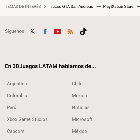
TEMAS DE INTERÉS
Trucos GTA San Andreas
PlayStation Store
Síguenos
Twit
Fac
Yout
RSS
Tikt
ter
ebo
ube
ok
ok
En 3DJuegos LATAM hablamos de...
Argentina
Chile
Colombia
México
Perú
Noticias
Xbox Game Studios
Microsoft
Capcom
México