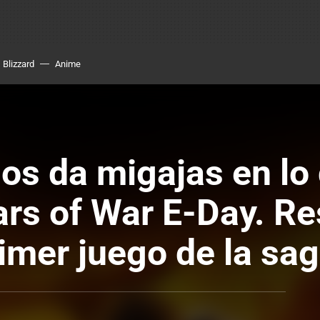
Blizzard
Anime
nos da migajas en lo
rs of War E-Day. R
imer juego de la sag