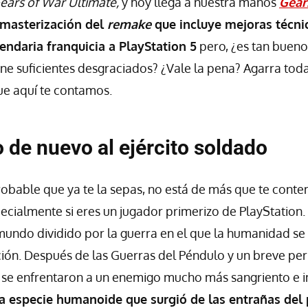
ears of War Ultimate,
y hoy llega a nuestra manos
Gear
emasterización del
remake
que incluye mejoras técni
endaria franquicia a PlayStation 5
pero, ¿es tan buen
e suficientes desgraciados? ¿Vale la pena? Agarra tod
e aquí te contamos.
 de nuevo al ejército soldado
obable que ya te la sepas, no está de más que te cont
pecialmente si eres un jugador primerizo de PlayStation.
mundo dividido por la guerra en el que la humanidad se
ción. Después de las Guerras del Péndulo y un breve per
se enfrentaron a un enemigo mucho más sangriento e 
a especie humanoide que surgió de las entrañas del