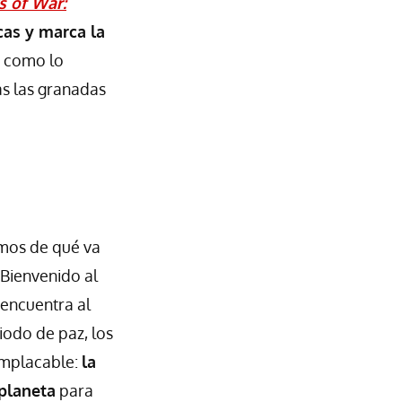
s of War:
cas y marca la
o como lo
as las granadas
emos de qué va
 Bienvenido al
 encuentra al
iodo de paz, los
implacable:
la
 planeta
para