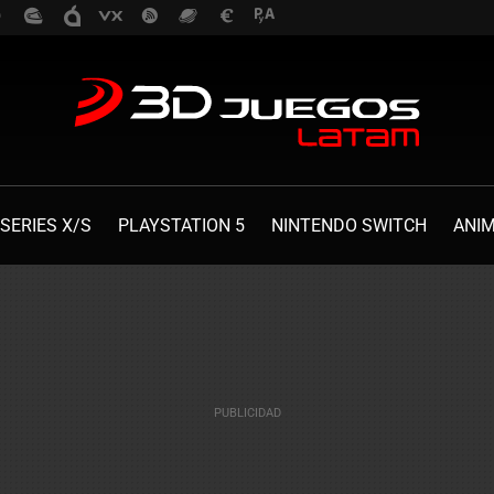
SERIES X/S
PLAYSTATION 5
NINTENDO SWITCH
ANI