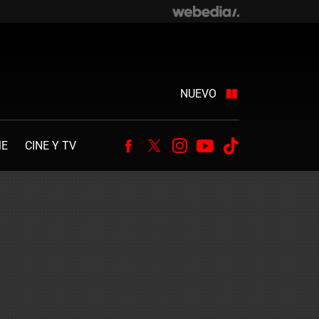
NUEVO
ME
CINE Y TV
Facebook
Twitter
Instagram
Youtube
Tiktok