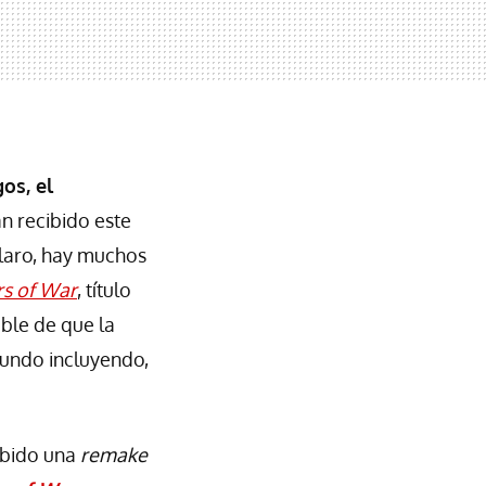
os, el
an recibido este
claro, hay muchos
s of War
, título
ble de que la
mundo incluyendo,
cibido una
remake