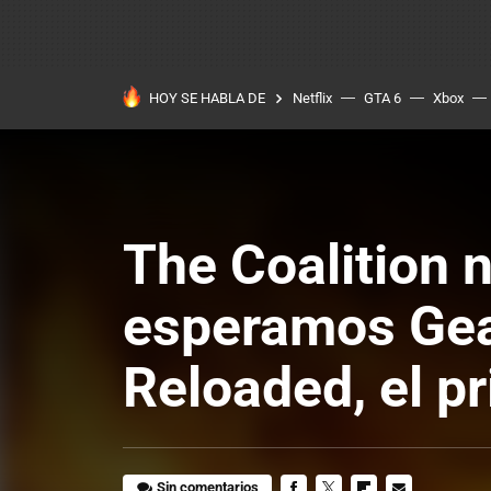
HOY SE HABLA DE
Netflix
GTA 6
Xbox
The Coalition 
esperamos Gea
Reloaded, el pr
Sin comentarios