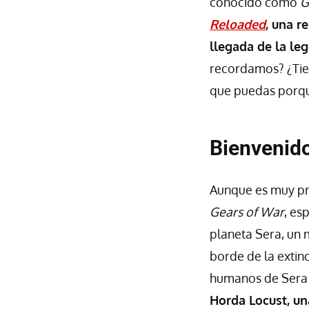
conocido como
G
Reloaded
, una r
llegada de la leg
recordamos? ¿Tien
que puedas porqu
Bienvenido
Aunque es muy pr
Gears of War
, es
planeta Sera, un 
borde de la extin
humanos de Sera 
Horda Locust, un