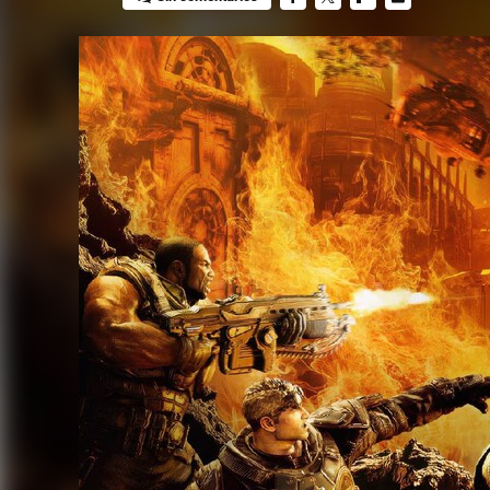
FACEBOOK
TWITTER
FLIPBOARD
E-
MAIL