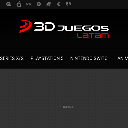
SERIES X/S
PLAYSTATION 5
NINTENDO SWITCH
ANI