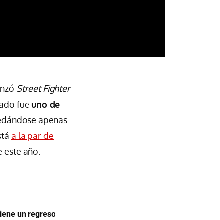
anzó
Street Fighter
tado fue
uno de
uedándose apenas
stá
a la par de
e este año.
tiene un regreso