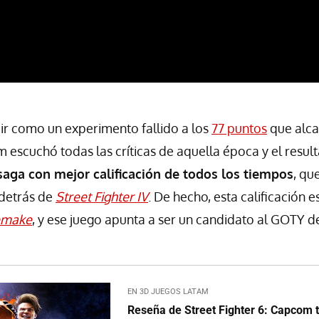
ucir como un experimento fallido a los
77 puntos
que alc
escuchó todas las críticas de aquella época y el resul
 saga con mejor calificación de todos los tiempos
, q
 detrás de
Street Fighter IV
. De hecho, esta calificación e
Remake
, y ese juego apunta a ser un candidato al GOTY d
EN 3D JUEGOS LATAM
Reseña de Street Fighter 6: Capcom 