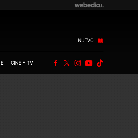
NUEVO
ME
CINE Y TV
Facebook
Twitter
Instagram
Youtube
Tiktok