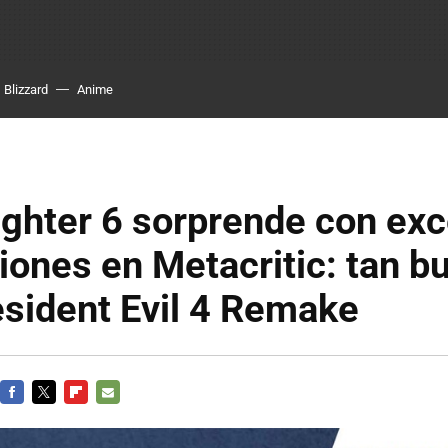
Blizzard
Anime
ighter 6 sorprende con ex
ciones en Metacritic: tan b
sident Evil 4 Remake
FACEBOOK
TWITTER
FLIPBOARD
E-
MAIL