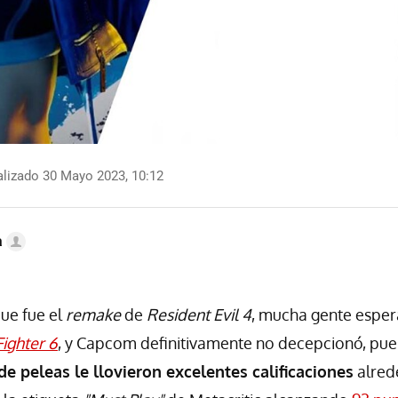
lizado 30 Mayo 2023, 10:12
a
que fue el
remake
de
Resident Evil 4
, mucha gente espe
Fighter 6
, y Capcom definitivamente no decepcionó, pu
e peleas le llovieron excelentes calificaciones
alred