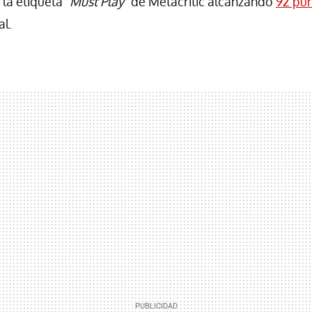
 la etiqueta
"Must Play"
de Metacritic alcanzando
92 pu
al.