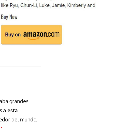
raba grandes
es
a esta
edor del mundo,