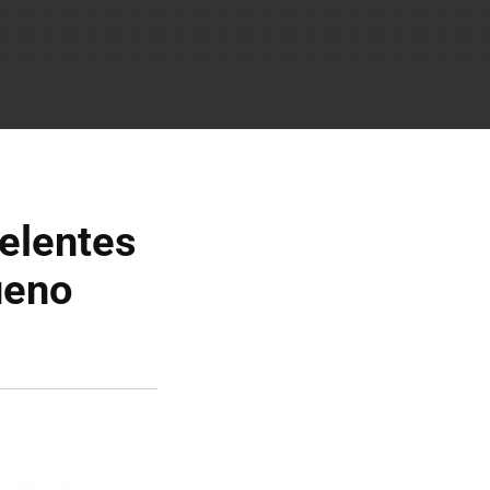
celentes
ueno