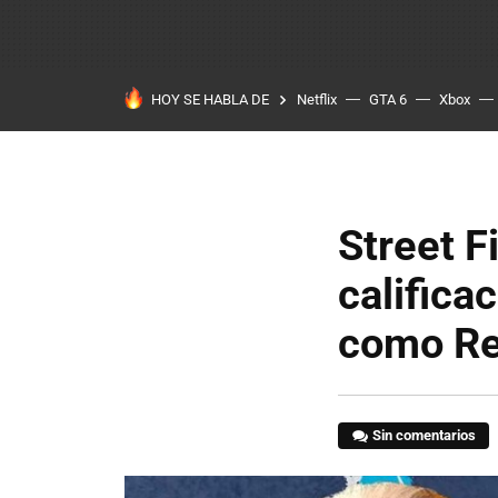
HOY SE HABLA DE
Netflix
GTA 6
Xbox
Street F
califica
como Re
Sin comentarios