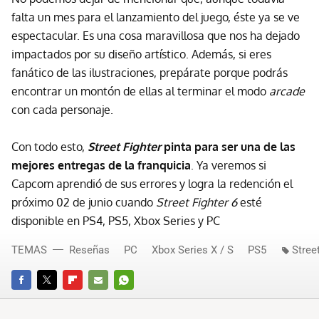
falta un mes para el lanzamiento del juego, éste ya se ve
espectacular. Es una cosa maravillosa que nos ha dejado
impactados por su diseño artístico. Además, si eres
fanático de las ilustraciones, prepárate porque podrás
encontrar un montón de ellas al terminar el modo
arcade
con cada personaje.
Con todo esto,
Street Fighter
pinta para ser una de las
mejores entregas de la franquicia
. Ya veremos si
Capcom aprendió de sus errores y logra la redención el
próximo 02 de junio cuando
Street Fighter 6
esté
disponible en PS4, PS5, Xbox Series y PC
TEMAS
Reseñas
PC
Xbox Series X / S
PS5
Stree
FACEBOOK
TWITTER
FLIPBOARD
E-
WHATSAPP