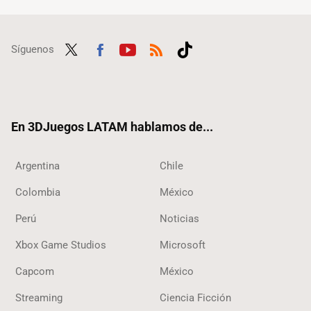
Síguenos
Twit
Fac
Yout
RSS
Tikt
ter
ebo
ube
ok
ok
En 3DJuegos LATAM hablamos de...
Argentina
Chile
Colombia
México
Perú
Noticias
Xbox Game Studios
Microsoft
Capcom
México
Streaming
Ciencia Ficción