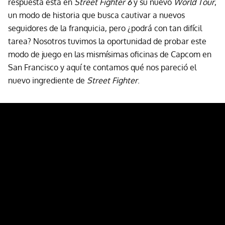
respuesta está en
Street Fighter 6
y su nuevo
World Tour
,
un modo de historia que busca cautivar a nuevos
seguidores de la franquicia, pero ¿podrá con tan difícil
tarea? Nosotros tuvimos la oportunidad de probar este
modo de juego en las mismísimas oficinas de Capcom en
San Francisco y aquí te contamos qué nos pareció el
nuevo ingrediente de
Street Fighter
.