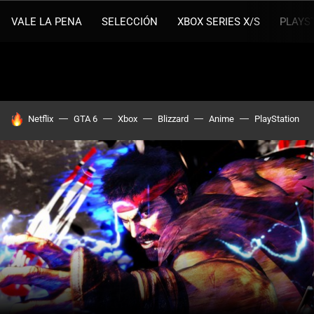
VALE LA PENA
SELECCIÓN
XBOX SERIES X/S
PLAYS
HOY SE HABLA DE
Netflix
GTA 6
Xbox
Blizzard
Anime
PlayStation