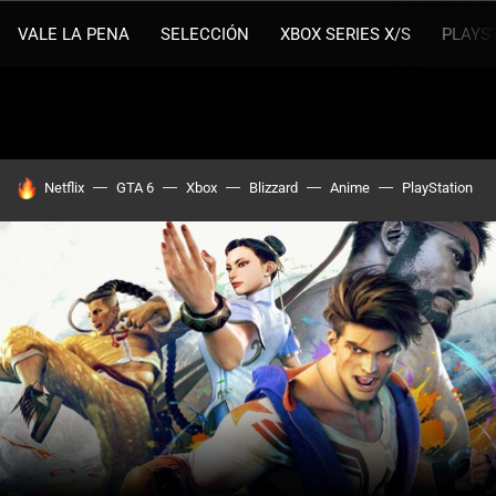
VALE LA PENA
SELECCIÓN
XBOX SERIES X/S
PLAYS
HOY SE HABLA DE
Netflix
GTA 6
Xbox
Blizzard
Anime
PlayStation