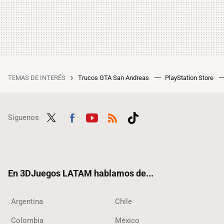
TEMAS DE INTERÉS
Trucos GTA San Andreas
PlayStation Store
Síguenos
Twit
Fac
Yout
RSS
Tikt
ter
ebo
ube
ok
ok
En 3DJuegos LATAM hablamos de...
Argentina
Chile
Colombia
México