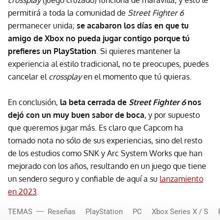
crossplay
(juego cruzado) funciona de maravilla, y esto le
permitirá a toda la comunidad de
Street Fighter 6
permanecer unida;
se acabaron los días en que tu
amigo de Xbox no pueda jugar contigo porque tú
prefieres un PlayStation
. Si quieres mantener la
experiencia al estilo tradicional, no te preocupes, puedes
cancelar el
crossplay
en el momento que tú quieras.
En conclusión,
la beta cerrada de
Street Fighter 6
nos
dejó con un muy buen sabor de boca
, y por supuesto
que queremos jugar más. Es claro que Capcom ha
tomado nota no sólo de sus experiencias, sino del resto
de los estudios como SNK y Arc System Works que han
mejorado con los años, resultando en un juego que tiene
un sendero seguro y confiable de aquí a su
lanzamiento
en 2023
.
TEMAS
Reseñas
PlayStation
PC
Xbox Series X / S