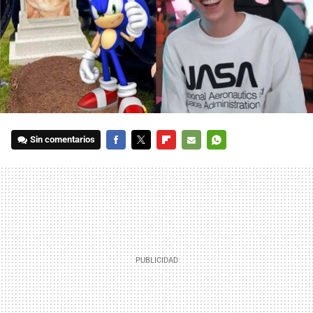
Sin comentarios
FACEBOOK
TWITTER
FLIPBOARD
E-
WHATSAPP
MAIL