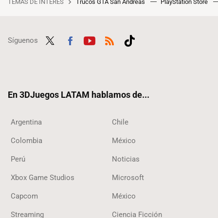
TEMAS DE INTERÉS
Trucos GTA San Andreas
PlayStation Store
Síguenos
Twit
Fac
Yout
RSS
Tikt
ter
ebo
ube
ok
ok
En 3DJuegos LATAM hablamos de...
Argentina
Chile
Colombia
México
Perú
Noticias
Xbox Game Studios
Microsoft
Capcom
México
Streaming
Ciencia Ficción