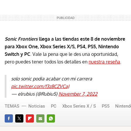
Sonic Frontiers
llega a las tiendas este 8 de noviembre
para Xbox One, Xbox Series X/S, PS4, PS5, Nintendo
Switch y PC
. Vale la pena que le des una oportunidad,
pero puedes tener todos los detalles en
nuestra reseña
.
solo sonic podia acabar con mi carrera
pic.twitter.com/f3z8CZVCaJ
— elrubius (@Rubiu5)
November 7, 2022
TEMAS
Noticias
PC
Xbox Series X / S
PS5
Nintend
FACEBOOK
TWITTER
FLIPBOARD
E-
WHATSAPP