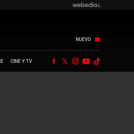
NUEVO
ME
CINE Y TV
Facebook
Twitter
Instagram
Youtube
Tiktok