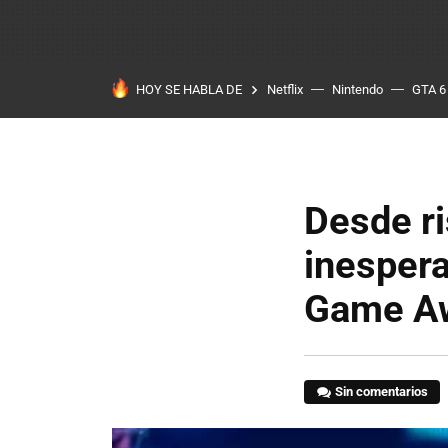
HOY SE HABLA DE
Netflix
Nintendo
GTA 6
Desde ri
inesper
Game Aw
Sin comentarios