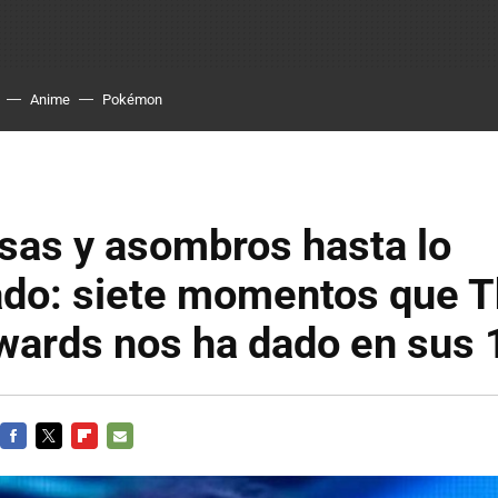
Anime
Pokémon
sas y asombros hasta lo
ado: siete momentos que 
ards nos ha dado en sus 
FACEBOOK
TWITTER
FLIPBOARD
E-
MAIL