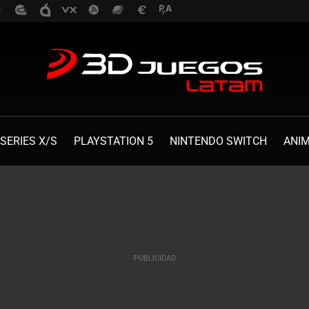
SERIES X/S
PLAYSTATION 5
NINTENDO SWITCH
ANI