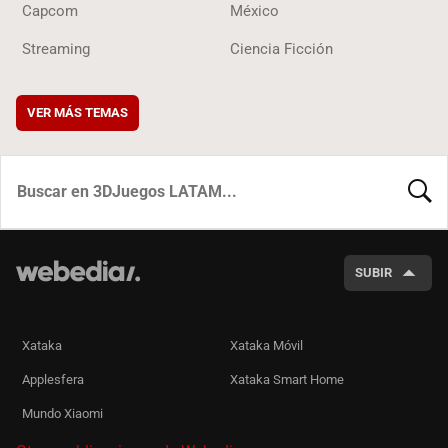
Capcom
México
Streaming
Ciencia Ficción
VER MÁS TEMAS
BUSCA
SUBIR
Xataka
Xataka Móvil
Applesfera
Xataka Smart Home
Mundo Xiaomi