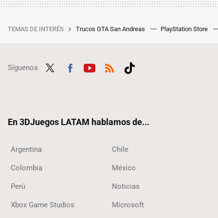
TEMAS DE INTERÉS
Trucos GTA San Andreas
PlayStation Store
Síguenos
Twit
Fac
Yout
RSS
Tikt
ter
ebo
ube
ok
ok
En 3DJuegos LATAM hablamos de...
Argentina
Chile
Colombia
México
Perú
Noticias
Xbox Game Studios
Microsoft