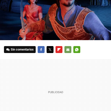
Sin comentarios
FACEBOOK
TWITTER
FLIPBOARD
E-
WHATSAPP
MAIL