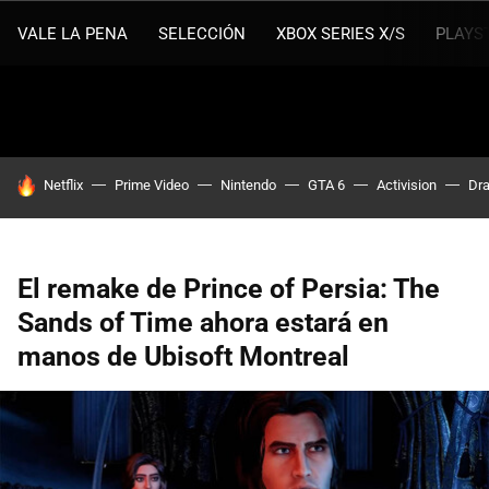
VALE LA PENA
SELECCIÓN
XBOX SERIES X/S
PLAYS
HOY SE HABLA DE
Netflix
Prime Video
Nintendo
GTA 6
Activision
Dra
El remake de Prince of Persia: The
Sands of Time ahora estará en
manos de Ubisoft Montreal