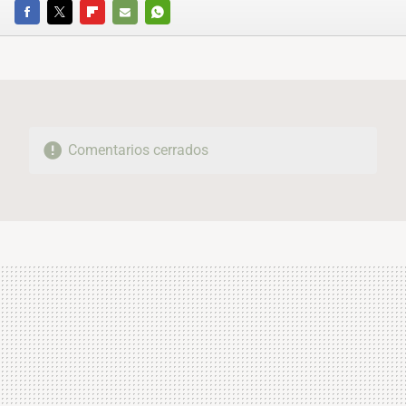
FACEBOOK
TWITTER
FLIPBOARD
E-
WHATSAPP
MAIL
Comentarios cerrados