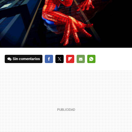
Sin comentarios
FACEBOOK
TWITTER
FLIPBOARD
E-
WHATSAPP
MAIL