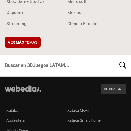
Xbox Game Studios
Microsoft
Capcom
México
Streaming
Ciencia Ficción
VER MÁS TEMAS
BUSCA
SUBIR
Xataka
Xataka Móvil
Applesfera
Xataka Smart Home
Mundo Xiaomi