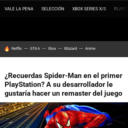
VALE LA PENA
SELECCIÓN
XBOX SERIES X/S
PLAYS
HOY SE HABLA DE
Netflix
GTA 6
Xbox
Blizzard
Anime
¿Recuerdas Spider-Man en el primer
PlayStation? A su desarrollador le
gustaría hacer un remaster del juego