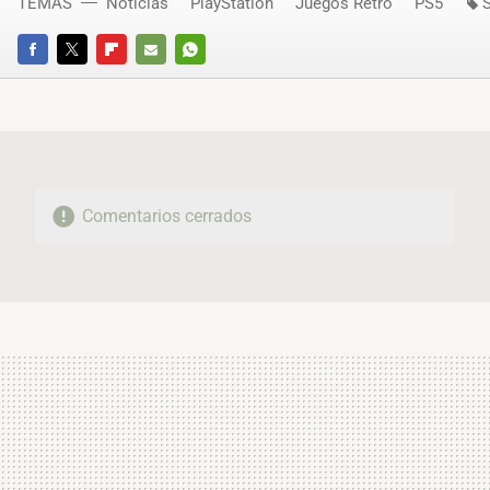
TEMAS
Noticias
PlayStation
Juegos Retro
PS5
FACEBOOK
TWITTER
FLIPBOARD
E-
WHATSAPP
MAIL
Comentarios cerrados