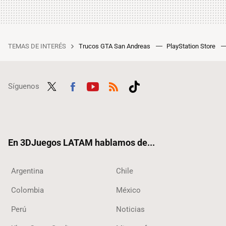
TEMAS DE INTERÉS
Trucos GTA San Andreas
PlayStation Store
Síguenos
Twit
Fac
Yout
RSS
Tikt
ter
ebo
ube
ok
ok
En 3DJuegos LATAM hablamos de...
Argentina
Chile
Colombia
México
Perú
Noticias