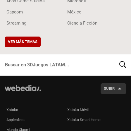
Xbox Game Studios
Microsoft
Capcom
México
Streaming
Ciencia Ficción
VER MÁS TEMAS
BUSCA
SUBIR
Xataka
Xataka Móvil
Applesfera
Xataka Smart Home
Mundo Xiaomi