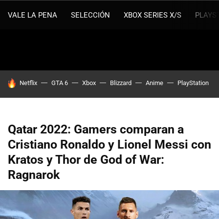
VALE LA PENA
SELECCIÓN
XBOX SERIES X/S
PLAYS
HOY SE HABLA DE
Netflix
GTA 6
Xbox
Blizzard
Anime
PlayStation
Qatar 2022: Gamers comparan a
Cristiano Ronaldo y Lionel Messi con
Kratos y Thor de God of War:
Ragnarok