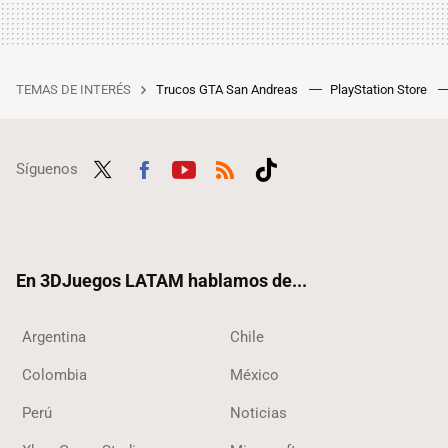
TEMAS DE INTERÉS
Trucos GTA San Andreas
PlayStation Store
Síguenos
Twit
Fac
Yout
RSS
Tikt
ter
ebo
ube
ok
ok
En 3DJuegos LATAM hablamos de...
Argentina
Chile
Colombia
México
Perú
Noticias