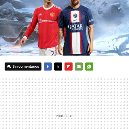
Sin comentarios
FACEBOOK
TWITTER
FLIPBOARD
E-
WHATSAPP
MAIL