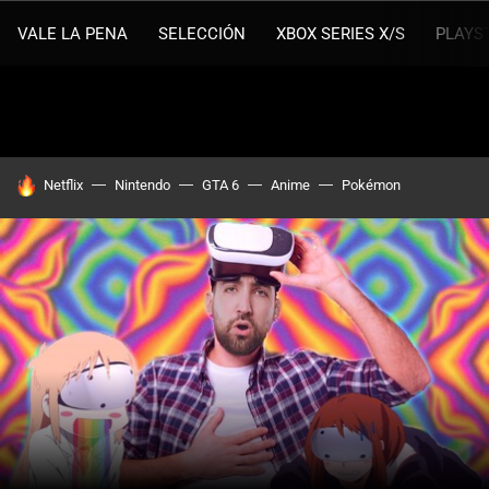
VALE LA PENA
SELECCIÓN
XBOX SERIES X/S
PLAYS
HOY SE HABLA DE
Netflix
Nintendo
GTA 6
Anime
Pokémon