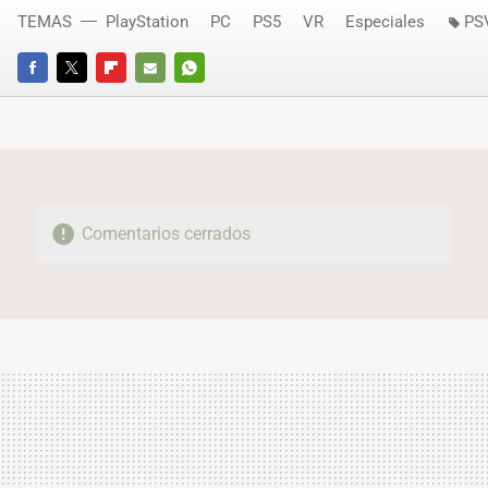
TEMAS
PlayStation
PC
PS5
VR
Especiales
PS
FACEBOOK
TWITTER
FLIPBOARD
E-
WHATSAPP
MAIL
Comentarios cerrados