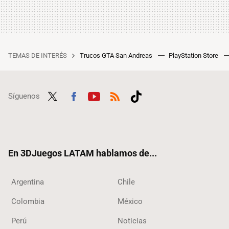
TEMAS DE INTERÉS
Trucos GTA San Andreas
PlayStation Store
Síguenos
Twit
Fac
Yout
RSS
Tikt
ter
ebo
ube
ok
ok
En 3DJuegos LATAM hablamos de...
Argentina
Chile
Colombia
México
Perú
Noticias