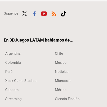
Síguenos
Twit
Fac
Yout
RSS
Tikt
ter
ebo
ube
ok
ok
En 3DJuegos LATAM hablamos de...
Argentina
Chile
Colombia
México
Perú
Noticias
Xbox Game Studios
Microsoft
Capcom
México
Streaming
Ciencia Ficción