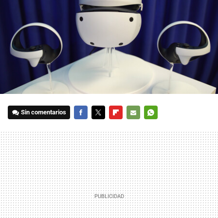
Sin comentarios
FACEBOOK
TWITTER
FLIPBOARD
E-
WHATSAPP
MAIL