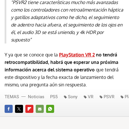
"PSVR2 tiene características mucho más avanzadas
como los controladores con retroalimentación háptica
y gatillos adaptativos como he dicho, el seguimiento
de adentro hacia afuera, el seguimiento de los ojos en
él, el audio 3D se está uniendo, y 4k HDR por
supuesto”
Y ya que se conoce que la
PlayStation VR 2
no tendrá
retrocompatibilidad, habrá que esperar una próxima
información acerca del sistema operativo
que tendrá
este dispositivo y la fecha exacta de lanzamiento del
mismo, una pregunta aún sin respuesta.
TEMAS
Noticias
PS5
Sony
VR
PSVR
Pl
FACEBOOK
TWITTER
FLIPBOARD
E-
WHATSAPP
MAIL