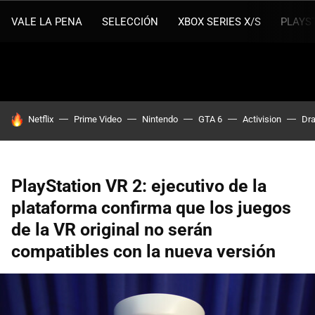
VALE LA PENA
SELECCIÓN
XBOX SERIES X/S
PLAYS
HOY SE HABLA DE
Netflix
Prime Video
Nintendo
GTA 6
Activision
Dra
PlayStation VR 2: ejecutivo de la
plataforma confirma que los juegos
de la VR original no serán
compatibles con la nueva versión