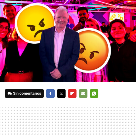
Sin comentarios
FACEBOOK
TWITTER
FLIPBOARD
E-
WHATSAPP
MAIL