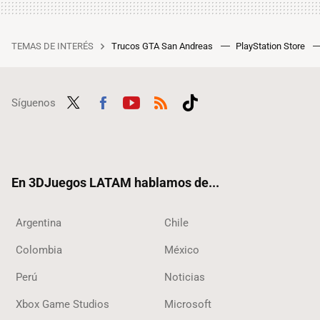
TEMAS DE INTERÉS
Trucos GTA San Andreas
PlayStation Store
Síguenos
Twit
Fac
Yout
RSS
Tikt
ter
ebo
ube
ok
ok
En 3DJuegos LATAM hablamos de...
Argentina
Chile
Colombia
México
Perú
Noticias
Xbox Game Studios
Microsoft