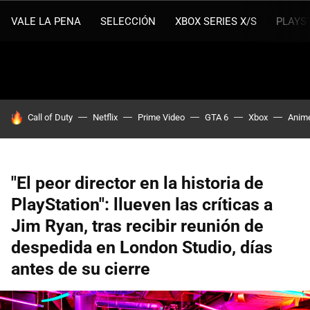
VALE LA PENA
SELECCIÓN
XBOX SERIES X/S
PLAYS
HOY SE HABLA DE
Call of Duty
Netflix
Prime Video
GTA 6
Xbox
Anim
"El peor director en la historia de
PlayStation": llueven las críticas a
Jim Ryan, tras recibir reunión de
despedida en London Studio, días
antes de su cierre