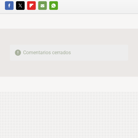
FACEBOOK
TWITTER
FLIPBOARD
E-
WHATSAPP
MAIL
Comentarios cerrados