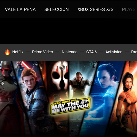
VALE LA PENA
SELECCIÓN
XBOX SERIES X/S
PLAYS
HOY SE HABLA DE
Netflix
Prime Video
Nintendo
GTA 6
Activision
Dra