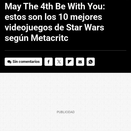
May The 4th Be With You:
estos son los 10 mejores
videojuegos de Star Wars
según Metacritc
Sin comentarios
FACEBOOK
TWITTER
FLIPBOARD
E-
WHATSAPP
MAIL