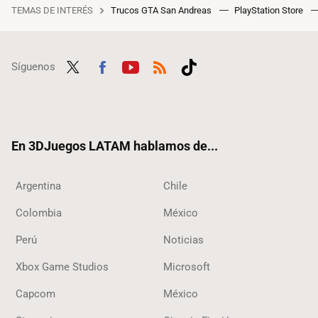
TEMAS DE INTERÉS
Trucos GTA San Andreas
PlayStation Store
Síguenos
Twit
Fac
Yout
RSS
Tikt
ter
ebo
ube
ok
ok
En 3DJuegos LATAM hablamos de...
Argentina
Chile
Colombia
México
Perú
Noticias
Xbox Game Studios
Microsoft
Capcom
México