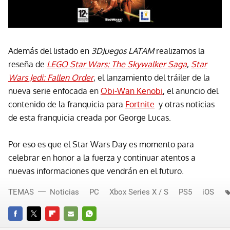
Además del listado en
3DJuegos LATAM
realizamos la
reseña de
LEGO Star Wars: The Skywalker Saga
,
Star
Wars Jedi: Fallen Order
, el lanzamiento del tráiler de la
nueva serie enfocada en
Obi-Wan Kenobi
, el anuncio del
contenido de la franquicia para
Fortnite
y otras noticias
de esta franquicia creada por George Lucas.
Por eso es que el Star Wars Day es momento para
celebrar en honor a la fuerza y continuar atentos a
nuevas informaciones que vendrán en el futuro.
TEMAS
Noticias
PC
Xbox Series X / S
PS5
iOS
FACEBOOK
TWITTER
FLIPBOARD
E-
WHATSAPP