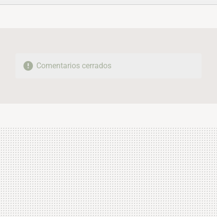
FACEBOOK
TWITTER
FLIPBOARD
E-
WHATSAPP
MAIL
Comentarios cerrados