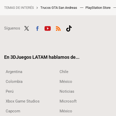
TEMAS DE INTERÉS
Trucos GTA San Andreas
PlayStation Store
Síguenos
Twit
Fac
Yout
RSS
Tikt
ter
ebo
ube
ok
ok
En 3DJuegos LATAM hablamos de...
Argentina
Chile
Colombia
México
Perú
Noticias
Xbox Game Studios
Microsoft
Capcom
México