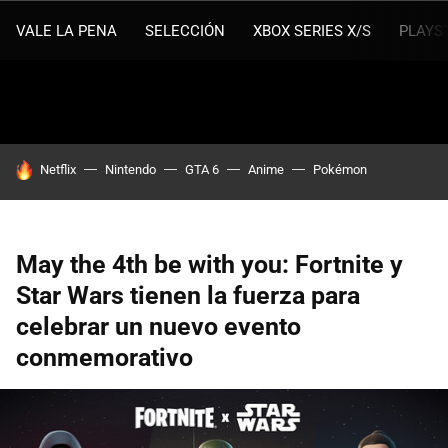
VALE LA PENA
SELECCIÓN
XBOX SERIES X/S
PLAYS
HOY SE HABLA DE
Netflix
Nintendo
GTA 6
Anime
Pokémon
May the 4th be with you: Fortnite y
Star Wars tienen la fuerza para
celebrar un nuevo evento
conmemorativo