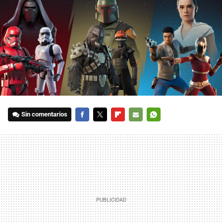
Sin comentarios
FACEBOOK
TWITTER
FLIPBOARD
E-
WHATSAPP
MAIL