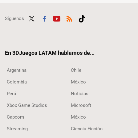
Síguenos
Twit
Fac
Yout
RSS
Tikt
ter
ebo
ube
ok
ok
En 3DJuegos LATAM hablamos de...
Argentina
Chile
Colombia
México
Perú
Noticias
Xbox Game Studios
Microsoft
Capcom
México
Streaming
Ciencia Ficción