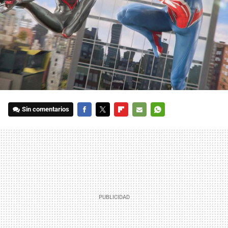
Sin comentarios
FACEBOOK
TWITTER
FLIPBOARD
E-
WHATSAPP
MAIL