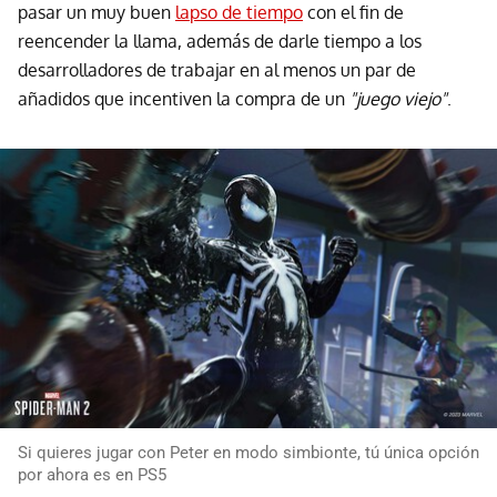
pasar un muy buen
lapso de tiempo
con el fin de
reencender la llama, además de darle tiempo a los
desarrolladores de trabajar en al menos un par de
añadidos que incentiven la compra de un
"juego viejo"
.
Si quieres jugar con Peter en modo simbionte, tú única opción
por ahora es en PS5