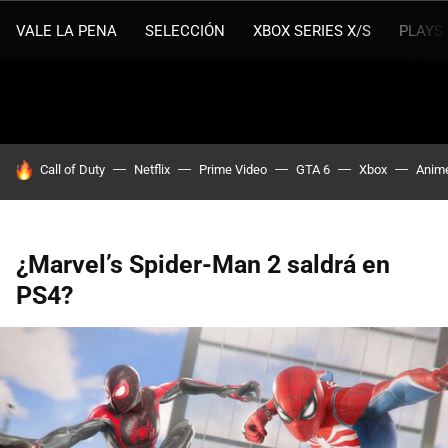
VALE LA PENA
SELECCIÓN
XBOX SERIES X/S
PLAYS
HOY SE HABLA DE
Call of Duty
Netflix
Prime Video
GTA 6
Xbox
Anim
¿Marvel’s Spider-Man 2 saldrá en
PS4?