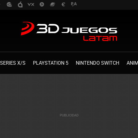
SERIES X/S
PLAYSTATION 5
NINTENDO SWITCH
ANI