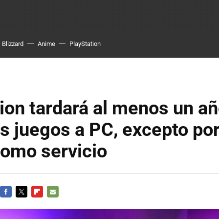
Blizzard
Anime
PlayStation
ion tardará al menos un a
us juegos a PC, excepto por
como servicio
FACEBOOK
TWITTER
FLIPBOARD
E-
MAIL