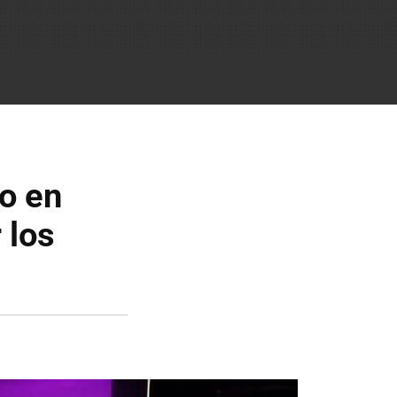
ño en
 los