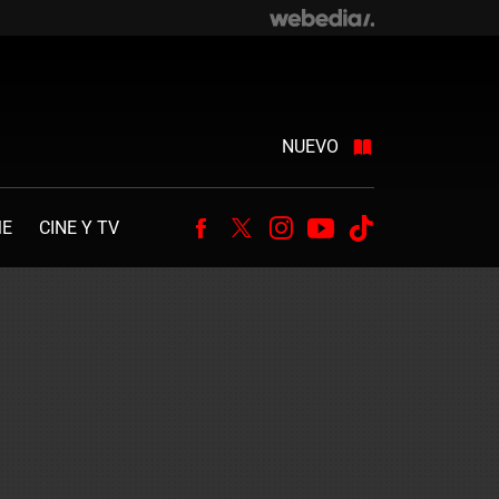
NUEVO
ME
CINE Y TV
Facebook
Twitter
Instagram
Youtube
Tiktok