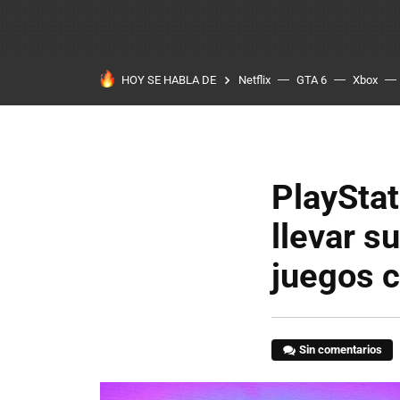
HOY SE HABLA DE
Netflix
GTA 6
Xbox
PlayStat
llevar s
juegos 
Sin comentarios