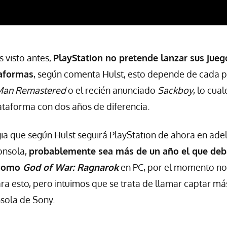
 visto antes,
PlayStation no pretende lanzar sus jue
aformas
, según comenta Hulst, esto depende de cada p
Man Remastered
o el recién anunciado
Sackboy
, lo cua
ataforma con dos años de diferencia.
egia que según Hulst seguirá PlayStation de ahora en ad
onsola,
probablemente sea más de un año el que de
 como
God of War: Ragnarok
en PC, por el momento no 
ara esto, pero intuimos que se trata de llamar captar má
nsola de Sony.