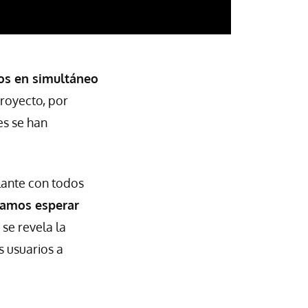
gos en simultáneo
royecto, por
les se han
elante con todos
bamos esperar
se revela la
s usuarios a