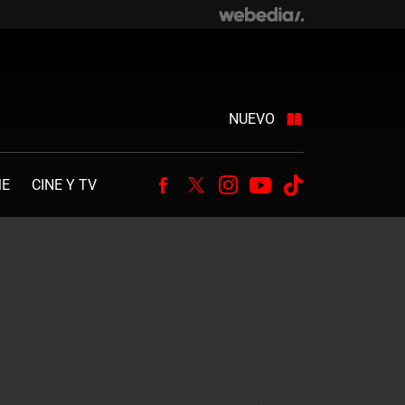
NUEVO
ME
CINE Y TV
Facebook
Twitter
Instagram
Youtube
Tiktok