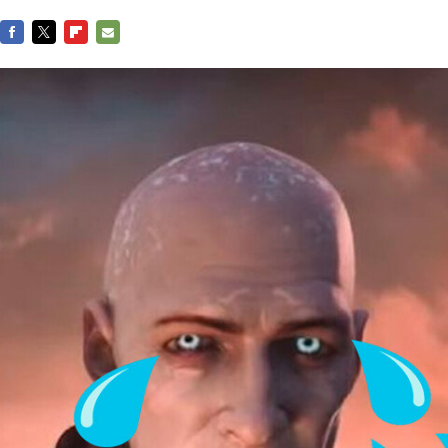
FACEBOOK
TWITTER
FLIPBOARD
E-
MAIL