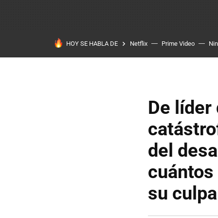
HOY SE HABLA DE
Netflix
Prime Video
Ni
De líder
catástro
del desa
cuántos
su culpa