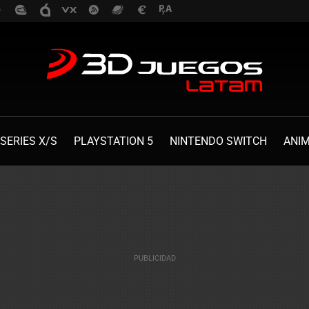
SERIES X/S
PLAYSTATION 5
NINTENDO SWITCH
ANI