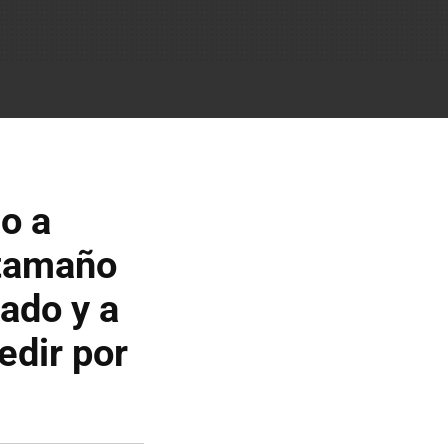
io a
 tamaño
ado y a
dir por