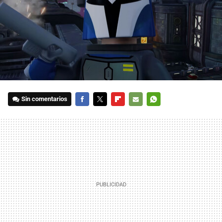
Sin comentarios
FACEBOOK
TWITTER
FLIPBOARD
E-
WHATSAPP
MAIL