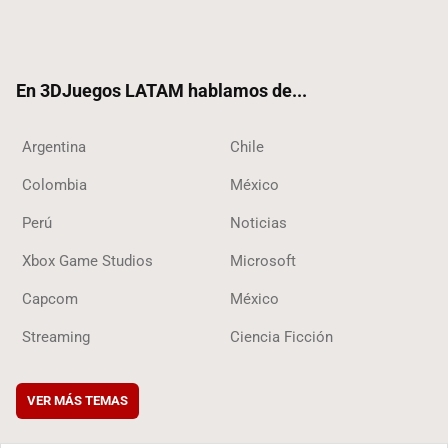
Twit
Fac
Yout
RSS
Tikt
ter
ebo
ube
ok
ok
En 3DJuegos LATAM hablamos de...
Argentina
Chile
Colombia
México
Perú
Noticias
Xbox Game Studios
Microsoft
Capcom
México
Streaming
Ciencia Ficción
VER MÁS TEMAS