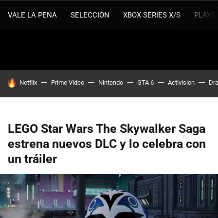
VALE LA PENA
SELECCIÓN
XBOX SERIES X/S
PLAYS
HOY SE HABLA DE
Netflix
Prime Video
Nintendo
GTA 6
Activision
Dra
LEGO Star Wars The Skywalker Saga
estrena nuevos DLC y lo celebra con
un tráiler