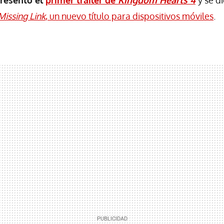
presentó el
primer tráiler de
Kingdom Hearts 4
y se d
issing Link
, un nuevo título para dispositivos móviles
.