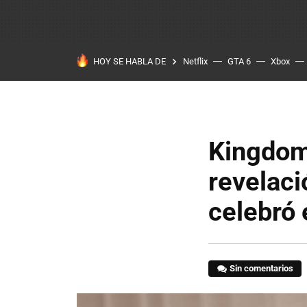
HOY SE HABLA DE
Netflix
GTA 6
Xbox
Kingdom 
revelaci
celebró 
Sin comentarios