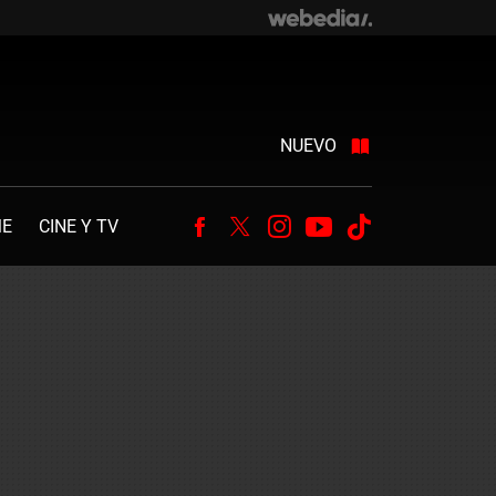
NUEVO
ME
CINE Y TV
Facebook
Twitter
Instagram
Youtube
Tiktok