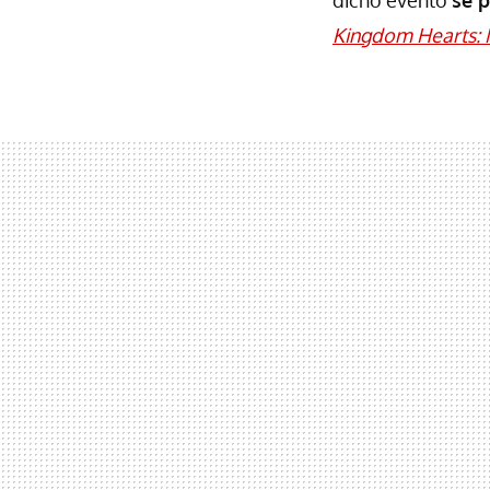
dicho evento
se 
Kingdom Hearts: M