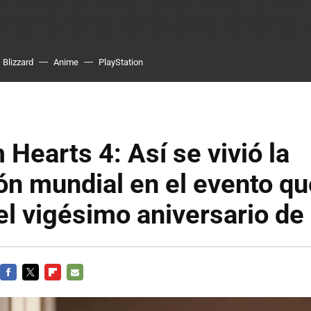
Blizzard
Anime
PlayStation
Hearts 4: Así se vivió la
ón mundial en el evento qu
el vigésimo aniversario de
FACEBOOK
TWITTER
FLIPBOARD
E-
MAIL