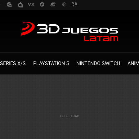
SERIES X/S
PLAYSTATION 5
NINTENDO SWITCH
ANI