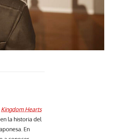
a
Kingdom Hearts
n la historia del
japonesa. En