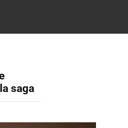
e
 la saga