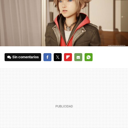
Sin comentarios
FACEBOOK
TWITTER
FLIPBOARD
E-
WHATSAPP
MAIL