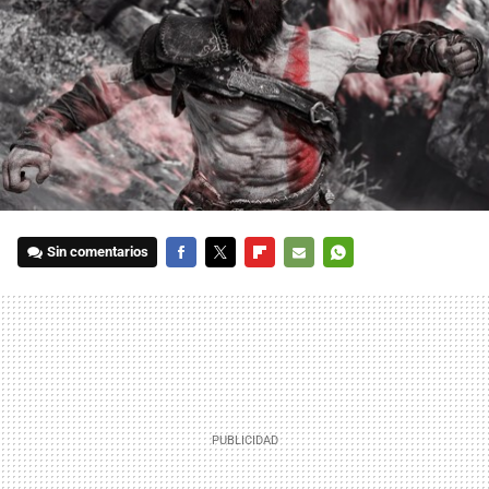
Sin comentarios
FACEBOOK
TWITTER
FLIPBOARD
E-
WHATSAPP
MAIL