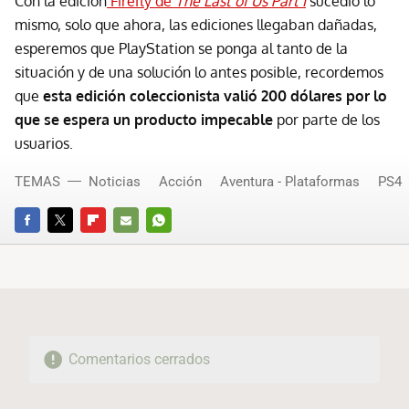
Con la edición
Firefly de
The Last of Us Part I
sucedió lo
mismo, solo que ahora, las ediciones llegaban dañadas,
esperemos que PlayStation se ponga al tanto de la
situación y de una solución lo antes posible, recordemos
que
esta edición coleccionista valió 200 dólares por lo
que se espera un producto impecable
por parte de los
usuarios.
TEMAS
Noticias
Acción
Aventura - Plataformas
PS4
FACEBOOK
TWITTER
FLIPBOARD
E-
WHATSAPP
MAIL
Comentarios cerrados