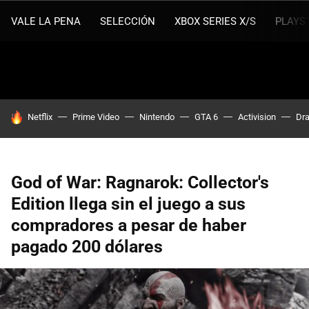
VALE LA PENA
SELECCIÓN
XBOX SERIES X/S
PLAYS
HOY SE HABLA DE
Netflix
Prime Video
Nintendo
GTA 6
Activision
Dra
God of War: Ragnarok: Collector's
Edition llega sin el juego a sus
compradores a pesar de haber
pagado 200 dólares