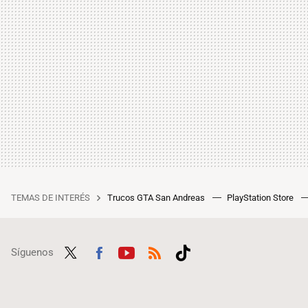
TEMAS DE INTERÉS
Trucos GTA San Andreas
PlayStation Store
Síguenos
Twit
Fac
Yout
RSS
Tikt
ter
ebo
ube
ok