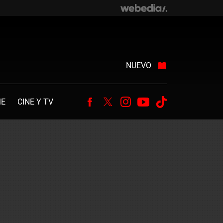
NUEVO
ME
CINE Y TV
Facebook
Twitter
Instagram
Youtube
Tiktok