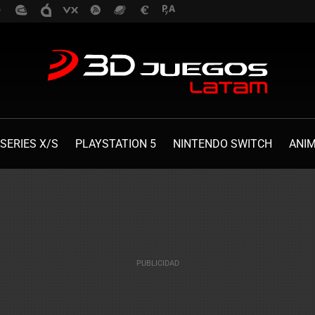
SERIES X/S
PLAYSTATION 5
NINTENDO SWITCH
ANI