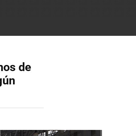
hos de
gún