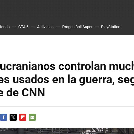
ntendo
GTA 6
Activision
Dragon Ball Super
PlayStation
ucranianos controlan muc
es usados en la guerra, se
je de CNN
FACEBOOK
TWITTER
FLIPBOARD
E-
MAIL