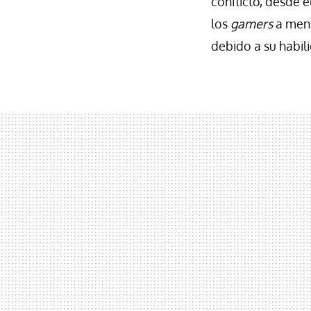
conflicto, desde 
los
gamers
a menu
debido a su habil