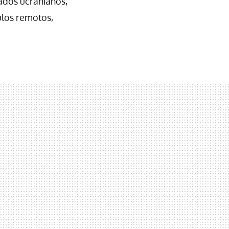
ados ucranianos,
ulos remotos,