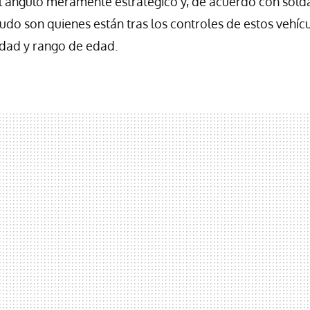
el ángulo meramente estratégico y, de acuerdo con sold
do son quienes están tras los controles de estos vehíc
idad y rango de edad.