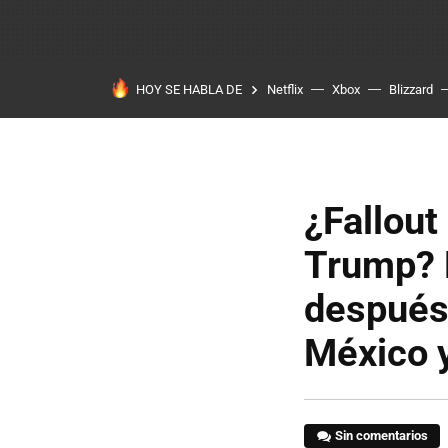
HOY SE HABLA DE
Netflix
Xbox
Blizzard
¿Fallout
Trump? 
después
México 
Sin comentarios