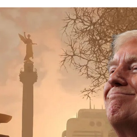
FACEBOOK
TWITTER
FLIPBOARD
E-
MAIL