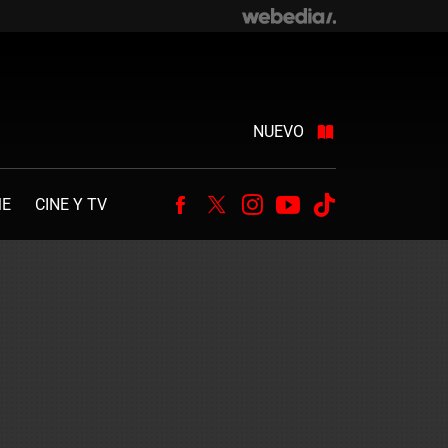
NUEVO
ME
CINE Y TV
Facebook
Twitter
Instagram
Youtube
Tiktok