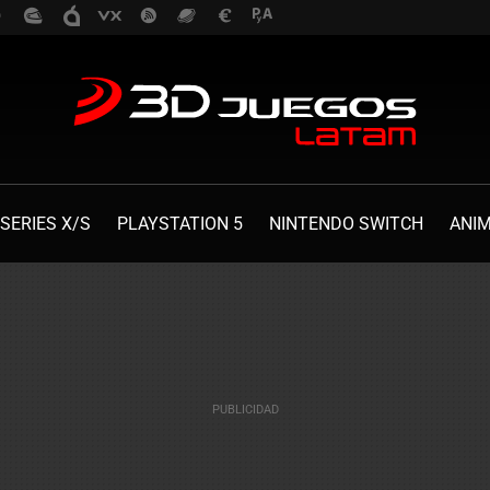
SERIES X/S
PLAYSTATION 5
NINTENDO SWITCH
ANI