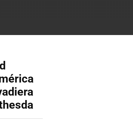
ld
América
vadiera
ethesda