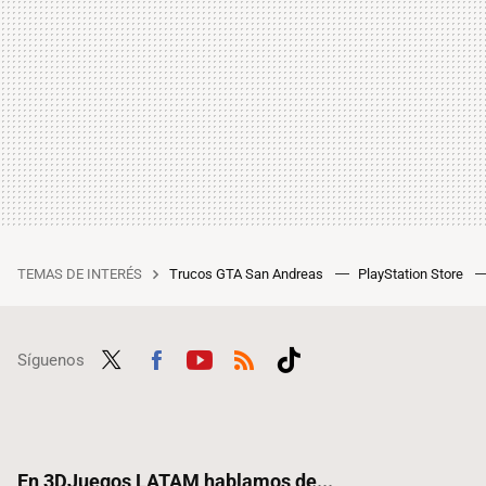
TEMAS DE INTERÉS
Trucos GTA San Andreas
PlayStation Store
Síguenos
Twit
Fac
Yout
RSS
Tikt
ter
ebo
ube
ok
ok
En 3DJuegos LATAM hablamos de...