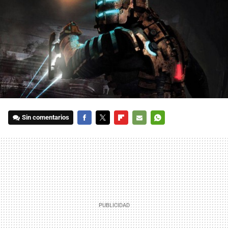
Sin comentarios
FACEBOOK
TWITTER
FLIPBOARD
E-
WHATSAPP
MAIL