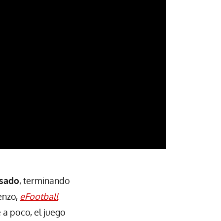
asado
, terminando
enzo,
eFootball
 a poco, el juego