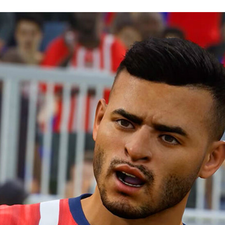
FACEBOOK
TWITTER
FLIPBOARD
E-
MAIL