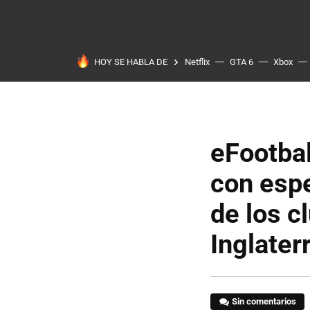
HOY SE HABLA DE
Netflix
GTA 6
Xbox
eFootbal
con espe
de los c
Inglaterr
Sin comentarios