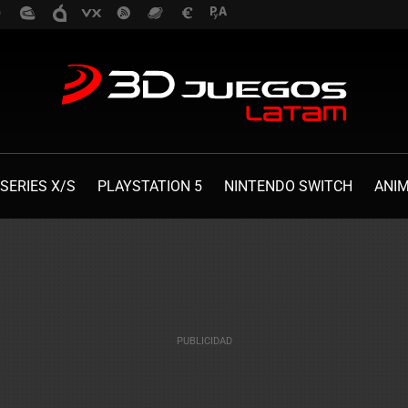
SERIES X/S
PLAYSTATION 5
NINTENDO SWITCH
ANI