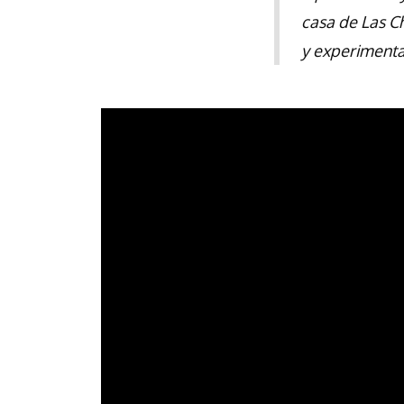
casa de Las C
y experiment