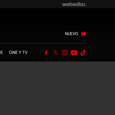
NUEVO
ME
CINE Y TV
Facebook
Twitter
Instagram
Youtube
Tiktok