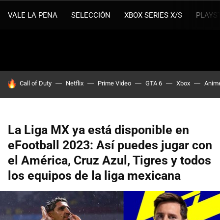
VALE LA PENA
SELECCIÓN
XBOX SERIES X/S
PLAYS
HOY SE HABLA DE
Call of Duty
Netflix
Prime Video
GTA 6
Xbox
Anim
La Liga MX ya está disponible en
eFootball 2023: Así puedes jugar con
el América, Cruz Azul, Tigres y todos
los equipos de la liga mexicana