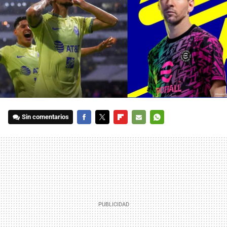
Sin comentarios
FACEBOOK
TWITTER
FLIPBOARD
E-
WHATSAPP
MAIL