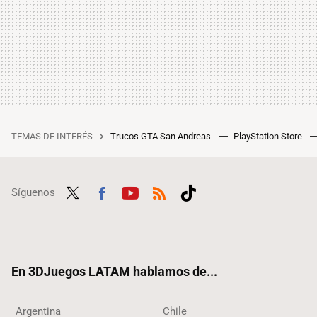
TEMAS DE INTERÉS
Trucos GTA San Andreas
PlayStation Store
Síguenos
Twit
Fac
Yout
RSS
Tikt
ter
ebo
ube
ok
ok
En 3DJuegos LATAM hablamos de...
Argentina
Chile