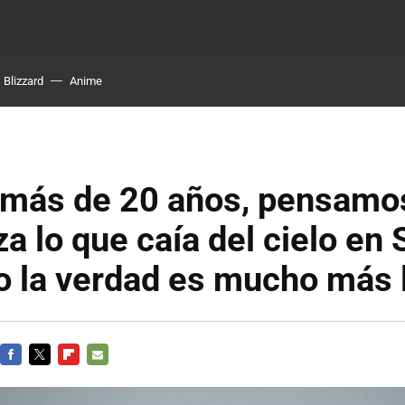
Blizzard
Anime
 más de 20 años, pensamo
za lo que caía del cielo en 
ro la verdad es mucho más 
FACEBOOK
TWITTER
FLIPBOARD
E-
MAIL