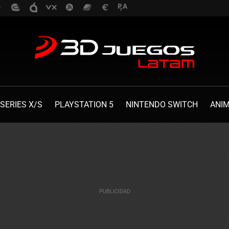
SERIES X/S
PLAYSTATION 5
NINTENDO SWITCH
ANI