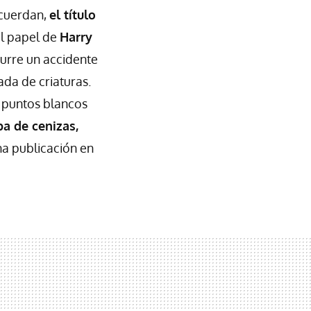
ecuerdan,
el título
 el papel de
Harry
curre un accidente
ada de criaturas.
r puntos blancos
a de cenizas,
na publicación en