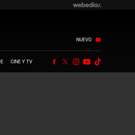
NUEVO
ME
CINE Y TV
Facebook
Twitter
Instagram
Youtube
Tiktok