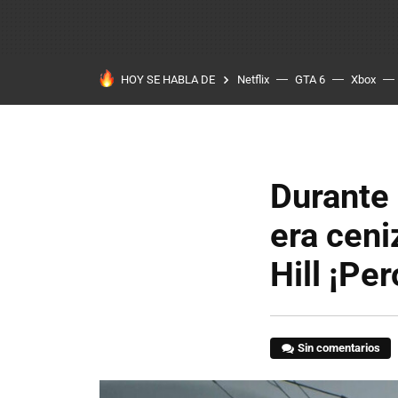
HOY SE HABLA DE
Netflix
GTA 6
Xbox
Durante
era ceni
Hill ¡Pe
Sin comentarios