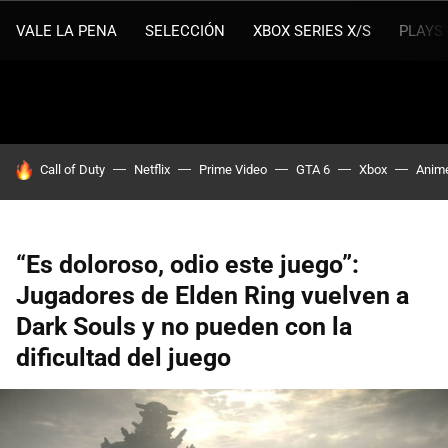
VALE LA PENA
SELECCIÓN
XBOX SERIES X/S
PLAYS
HOY SE HABLA DE
Call of Duty
Netflix
Prime Video
GTA 6
Xbox
Anim
“Es doloroso, odio este juego”:
Jugadores de Elden Ring vuelven a
Dark Souls y no pueden con la
dificultad del juego