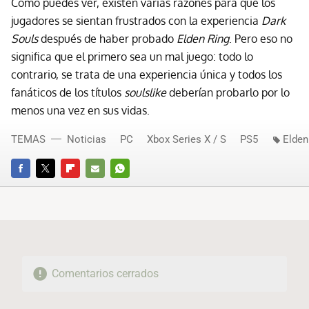
Como puedes ver, existen varias razones para que los
jugadores se sientan frustrados con la experiencia
Dark
Souls
después de haber probado
Elden Ring
. Pero eso no
significa que el primero sea un mal juego: todo lo
contrario, se trata de una experiencia única y todos los
fanáticos de los títulos
soulslike
deberían probarlo por lo
menos una vez en sus vidas.
TEMAS
Noticias
PC
Xbox Series X / S
PS5
Elden
FACEBOOK
TWITTER
FLIPBOARD
E-
WHATSAPP
MAIL
Comentarios cerrados