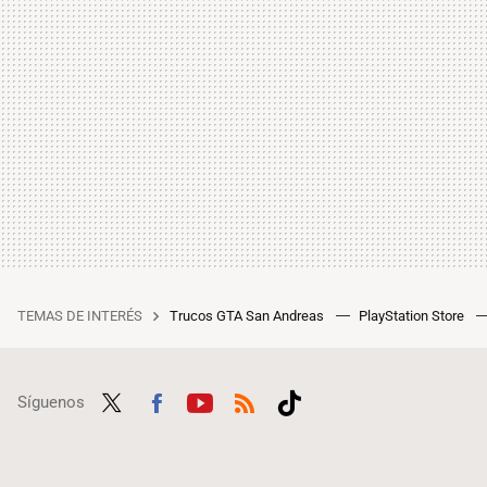
TEMAS DE INTERÉS
Trucos GTA San Andreas
PlayStation Store
Síguenos
Twit
Fac
Yout
RSS
Tikt
ter
ebo
ube
ok