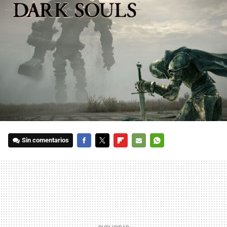
Sin comentarios
FACEBOOK
TWITTER
FLIPBOARD
E-
WHATSAPP
MAIL