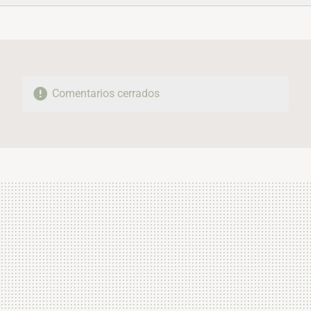
FACEBOOK
TWITTER
FLIPBOARD
E-
WHATSAPP
MAIL
Comentarios cerrados