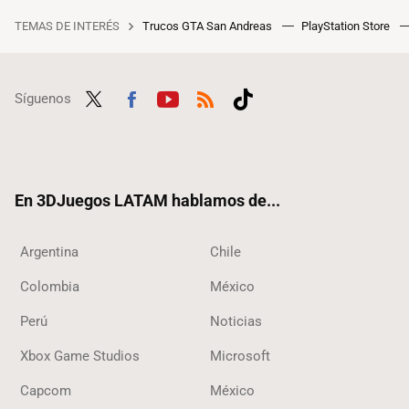
TEMAS DE INTERÉS
Trucos GTA San Andreas
PlayStation Store
Síguenos
Twit
Fac
Yout
RSS
Tikt
ter
ebo
ube
ok
ok
En 3DJuegos LATAM hablamos de...
Argentina
Chile
Colombia
México
Perú
Noticias
Xbox Game Studios
Microsoft
Capcom
México