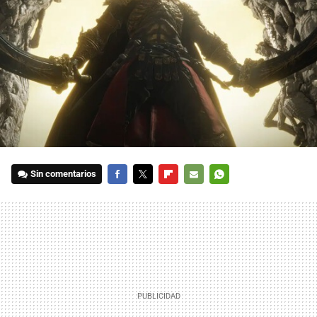
Sin comentarios
FACEBOOK
TWITTER
FLIPBOARD
E-
WHATSAPP
MAIL