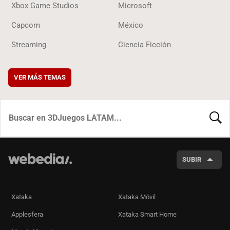
Xbox Game Studios
Microsoft
Capcom
México
Streaming
Ciencia Ficción
VER MÁS TEMAS
BUSCA
SUBIR
Xataka
Xataka Móvil
Applesfera
Xataka Smart Home