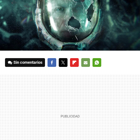
Sin comentarios
FACEBOOK
TWITTER
FLIPBOARD
E-
WHATSAPP
MAIL