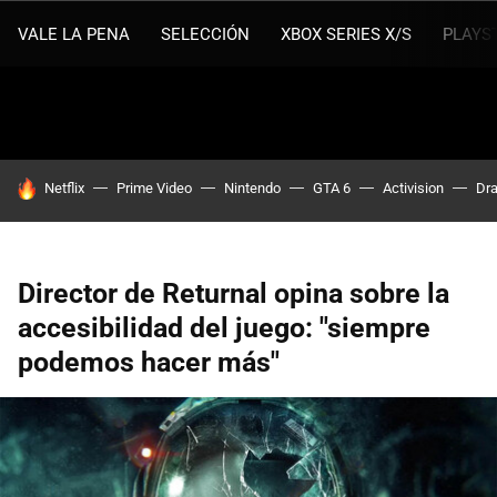
VALE LA PENA
SELECCIÓN
XBOX SERIES X/S
PLAYS
HOY SE HABLA DE
Netflix
Prime Video
Nintendo
GTA 6
Activision
Dra
Director de Returnal opina sobre la
accesibilidad del juego: "siempre
podemos hacer más"