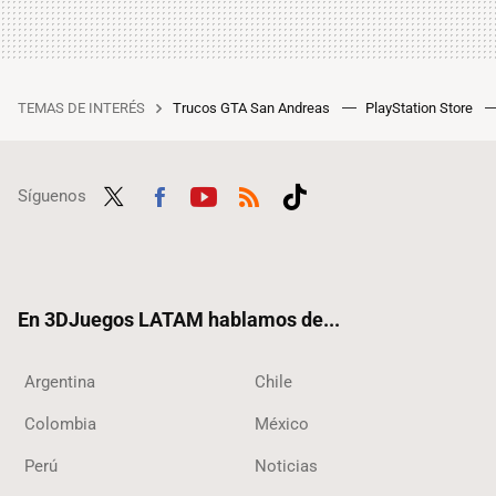
TEMAS DE INTERÉS
Trucos GTA San Andreas
PlayStation Store
Síguenos
Twit
Fac
Yout
RSS
Tikt
ter
ebo
ube
ok
ok
En 3DJuegos LATAM hablamos de...
Argentina
Chile
Colombia
México
Perú
Noticias