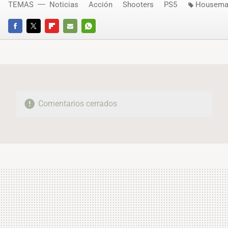
TEMAS
Noticias
Acción
Shooters
PS5
Housema
FACEBOOK
TWITTER
FLIPBOARD
E-
WHATSAPP
MAIL
Comentarios cerrados