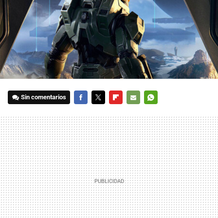
Sin comentarios
FACEBOOK
TWITTER
FLIPBOARD
E-
WHATSAPP
MAIL