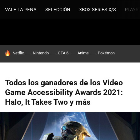
VALE LA PENA
SELECCIÓN
XBOX SERIES X/S
PLAYS
HOY SE HABLA DE
Netflix
Nintendo
GTA 6
Anime
Pokémon
Todos los ganadores de los Video
Game Accessibility Awards 2021:
Halo, It Takes Two y más