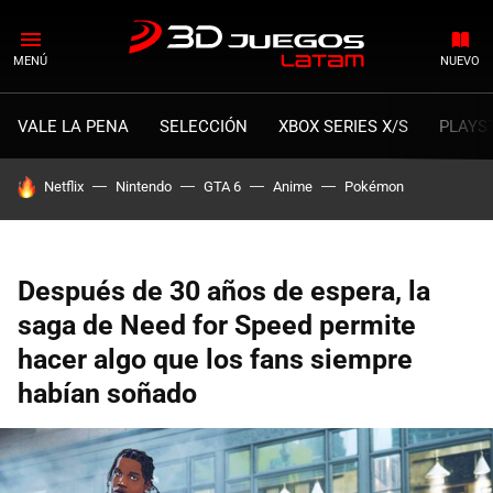
MENÚ
NUEVO
VALE LA PENA
SELECCIÓN
XBOX SERIES X/S
PLAYS
HOY SE HABLA DE
Netflix
Nintendo
GTA 6
Anime
Pokémon
Después de 30 años de espera, la
saga de Need for Speed permite
hacer algo que los fans siempre
habían soñado