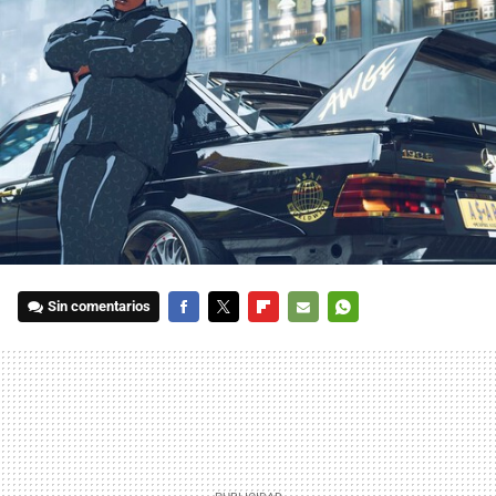
Sin comentarios
FACEBOOK
TWITTER
FLIPBOARD
E-
WHATSAPP
MAIL