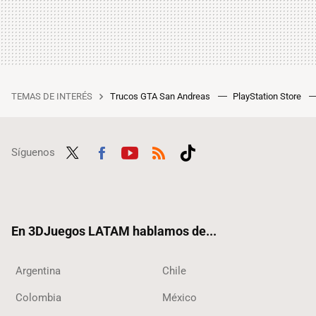
TEMAS DE INTERÉS
Trucos GTA San Andreas
PlayStation Store
Síguenos
Twit
Fac
Yout
RSS
Tikt
ter
ebo
ube
ok
ok
En 3DJuegos LATAM hablamos de...
Argentina
Chile
Colombia
México