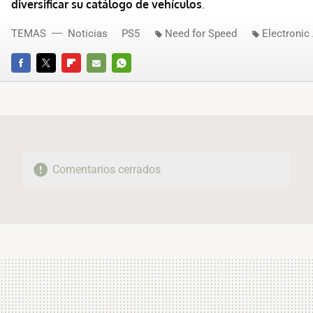
diversificar su catálogo de vehículos
.
TEMAS
Noticias
PS5
Need for Speed
Electronic
FACEBOOK
TWITTER
FLIPBOARD
E-
WHATSAPP
MAIL
Comentarios cerrados