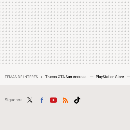
TEMAS DE INTERÉS
Trucos GTA San Andreas
PlayStation Store
Síguenos
Twit
Fac
Yout
RSS
Tikt
ter
ebo
ube
ok
ok