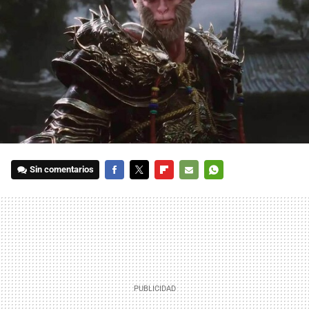
Sin comentarios
FACEBOOK
TWITTER
FLIPBOARD
E-
WHATSAPP
MAIL