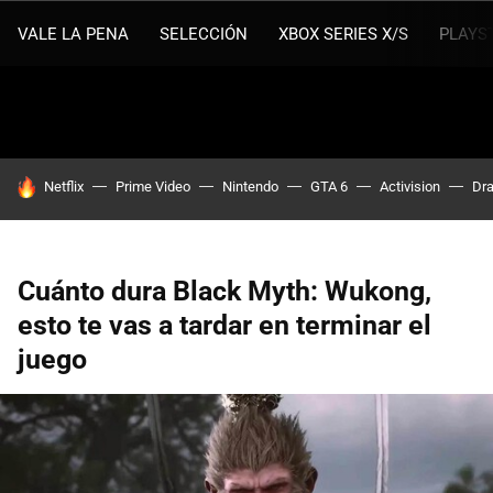
VALE LA PENA
SELECCIÓN
XBOX SERIES X/S
PLAYS
HOY SE HABLA DE
Netflix
Prime Video
Nintendo
GTA 6
Activision
Dra
Cuánto dura Black Myth: Wukong,
esto te vas a tardar en terminar el
juego