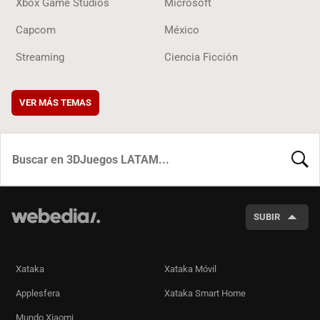
Xbox Game Studios
Microsoft
Capcom
México
Streaming
Ciencia Ficción
VER MÁS TEMAS
BUSCA
SUBIR
Xataka
Xataka Móvil
Applesfera
Xataka Smart Home
Mundo Xiaomi