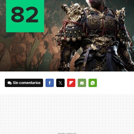
Sin comentarios
FACEBOOK
TWITTER
FLIPBOARD
E-
WHATSAPP
MAIL