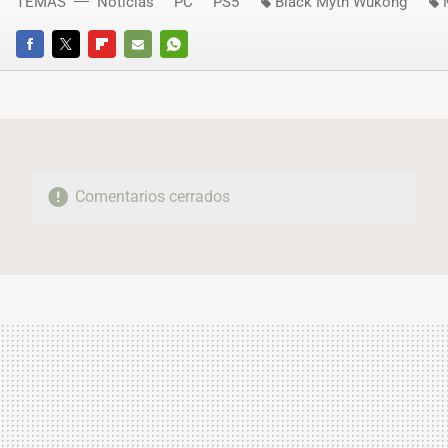
TEMAS
Noticias
PC
PS5
Black Myth Wukong
FACEBOOK
TWITTER
FLIPBOARD
E-
WHATSAPP
MAIL
Comentarios cerrados