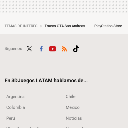
TEMAS DE INTERÉS
Trucos GTA San Andreas
PlayStation Store
Síguenos
Twit
Fac
Yout
RSS
Tikt
ter
ebo
ube
ok
ok
En 3DJuegos LATAM hablamos de...
Argentina
Chile
Colombia
México
Perú
Noticias