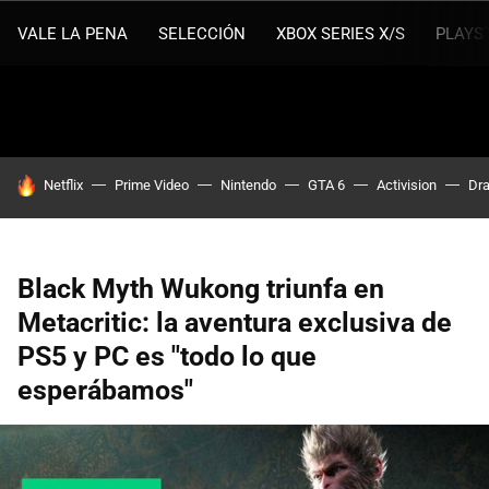
VALE LA PENA
SELECCIÓN
XBOX SERIES X/S
PLAYS
HOY SE HABLA DE
Netflix
Prime Video
Nintendo
GTA 6
Activision
Dra
Black Myth Wukong triunfa en
Metacritic: la aventura exclusiva de
PS5 y PC es "todo lo que
esperábamos"