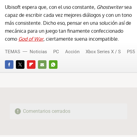
Ubisoft espera que, con el uso constante,
Ghostwriter
sea
capaz de escribir cada vez mejores diálogos y con un tono
más consistente. Dicho eso, pensar en una solución así de
mecánica para un juego tan finamente confeccionado
como
God of War
, ciertamente suena incompatible.
TEMAS
Noticias
PC
Acción
Xbox Series X / S
PS5
FACEBOOK
TWITTER
FLIPBOARD
E-
WHATSAPP
MAIL
Comentarios cerrados