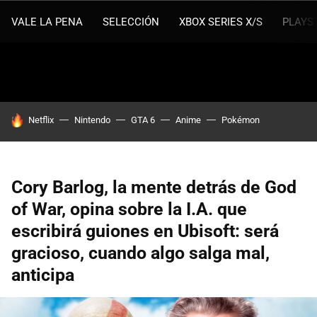
VALE LA PENA
SELECCIÓN
XBOX SERIES X/S
PLAYS
HOY SE HABLA DE
Netflix
Nintendo
GTA 6
Anime
Pokémon
Cory Barlog, la mente detrás de God
of War, opina sobre la I.A. que
escribirá guiones en Ubisoft: será
gracioso, cuando algo salga mal,
anticipa