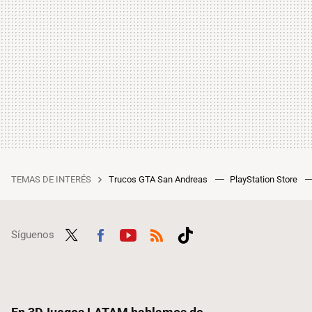
TEMAS DE INTERÉS
Trucos GTA San Andreas
PlayStation Store
Síguenos
Twit
Fac
Yout
RSS
Tikt
ter
ebo
ube
ok
ok