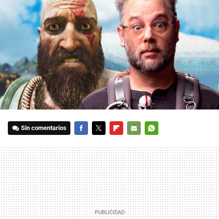
Sin comentarios
FACEBOOK
TWITTER
FLIPBOARD
E-
WHATSAPP
MAIL