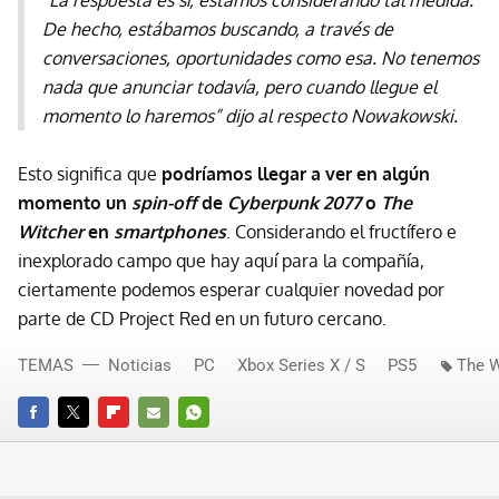
“La respuesta es sí, estamos considerando tal medida.
De hecho, estábamos buscando, a través de
conversaciones, oportunidades como esa. No tenemos
nada que anunciar todavía, pero cuando llegue el
momento lo haremos” dijo al respecto Nowakowski.
Esto significa que
podríamos llegar a ver en algún
momento un
spin-off
de
Cyberpunk 2077
o
The
Witcher
en
smartphones
. Considerando el fructífero e
inexplorado campo que hay aquí para la compañía,
ciertamente podemos esperar cualquier novedad por
parte de CD Project Red en un futuro cercano.
TEMAS
Noticias
PC
Xbox Series X / S
PS5
The W
FACEBOOK
TWITTER
FLIPBOARD
E-
WHATSAPP
MAIL