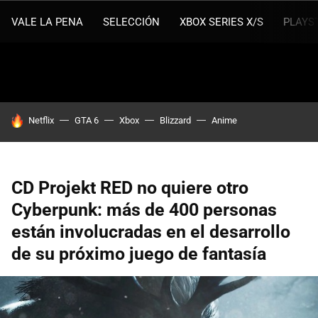
VALE LA PENA
SELECCIÓN
XBOX SERIES X/S
PLAYS
HOY SE HABLA DE
Netflix
GTA 6
Xbox
Blizzard
Anime
CD Projekt RED no quiere otro
Cyberpunk: más de 400 personas
están involucradas en el desarrollo
de su próximo juego de fantasía