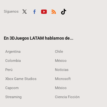
Síguenos
Twit
Fac
Yout
RSS
Tikt
ter
ebo
ube
ok
ok
En 3DJuegos LATAM hablamos de...
Argentina
Chile
Colombia
México
Perú
Noticias
Xbox Game Studios
Microsoft
Capcom
México
Streaming
Ciencia Ficción