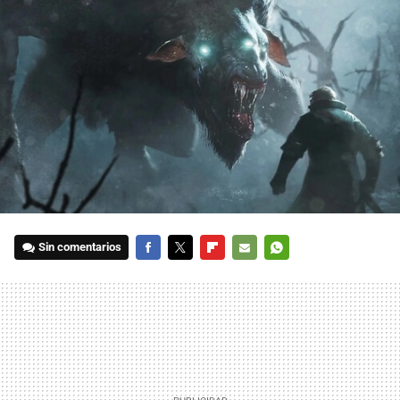
Sin comentarios
FACEBOOK
TWITTER
FLIPBOARD
E-
WHATSAPP
MAIL