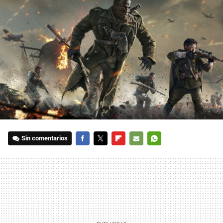
Sin comentarios
FACEBOOK
TWITTER
FLIPBOARD
E-
WHATSAPP
MAIL