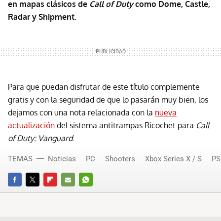
en mapas clásicos de
Call of Duty
como Dome, Castle,
Radar y Shipment
.
Para que puedan disfrutar de este título complemente
gratis y con la seguridad de que lo pasarán muy bien, los
dejamos con una nota relacionada con la
nueva
actualización
del sistema antitrampas Ricochet para
Call
of Duty: Vanguard
.
TEMAS
Noticias
PC
Shooters
Xbox Series X / S
PS
FACEBOOK
TWITTER
FLIPBOARD
E-
WHATSAPP
MAIL