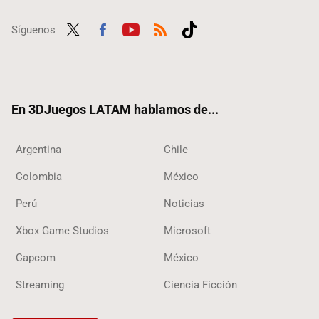
Síguenos
Twit
Fac
Yout
RSS
Tikt
ter
ebo
ube
ok
ok
En 3DJuegos LATAM hablamos de...
Argentina
Chile
Colombia
México
Perú
Noticias
Xbox Game Studios
Microsoft
Capcom
México
Streaming
Ciencia Ficción