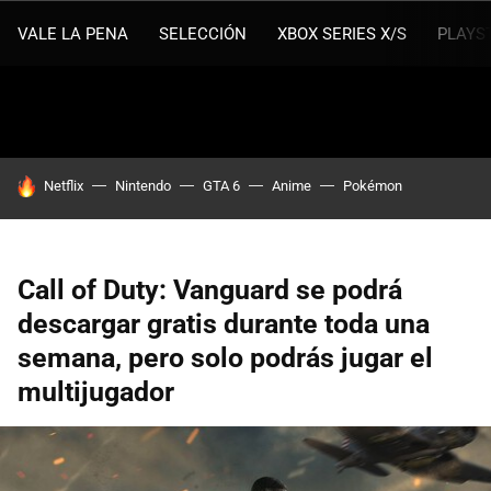
VALE LA PENA
SELECCIÓN
XBOX SERIES X/S
PLAYS
HOY SE HABLA DE
Netflix
Nintendo
GTA 6
Anime
Pokémon
Call of Duty: Vanguard se podrá
descargar gratis durante toda una
semana, pero solo podrás jugar el
multijugador