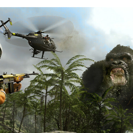
FACEBOOK
TWITTER
FLIPBOARD
E-
MAIL