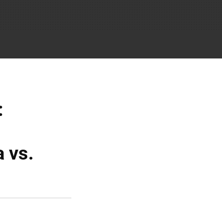
:
 vs.