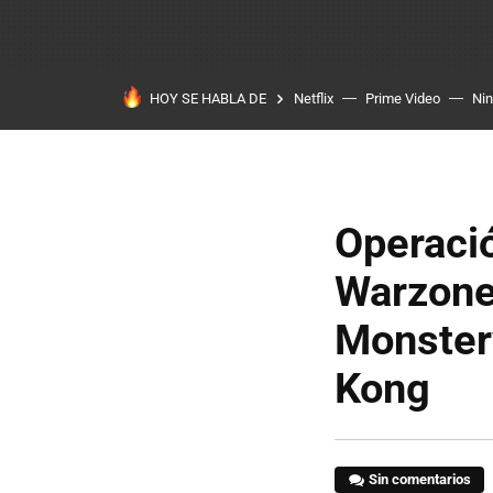
HOY SE HABLA DE
Netflix
Prime Video
Ni
Operació
Warzone;
Monsterv
Kong
Sin comentarios