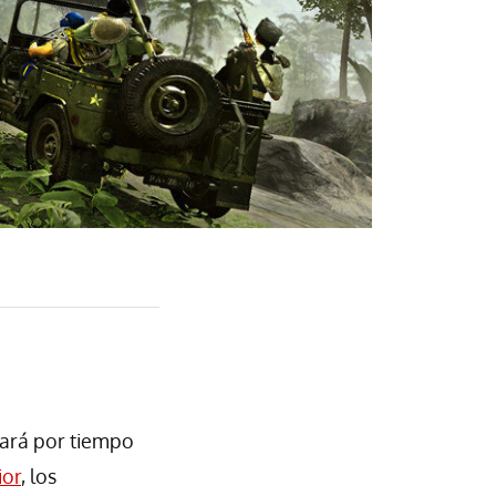
tará por tiempo
ior
, los