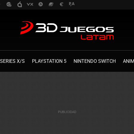
SERIES X/S
PLAYSTATION 5
NINTENDO SWITCH
ANI