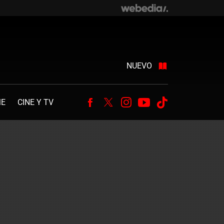
NUEVO
ME
CINE Y TV
Facebook
Twitter
Instagram
Youtube
Tiktok