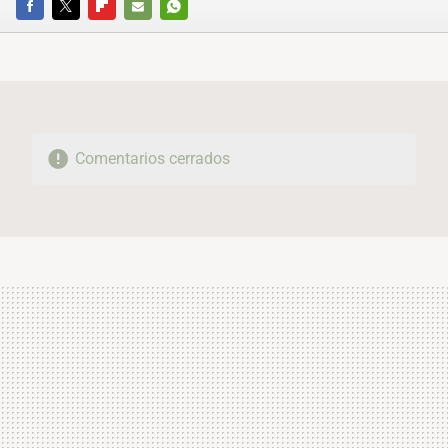
FACEBOOK
TWITTER
FLIPBOARD
E-
WHATSAPP
MAIL
Comentarios cerrados