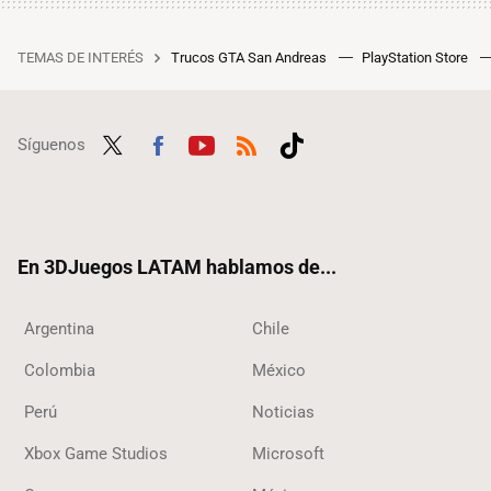
TEMAS DE INTERÉS
Trucos GTA San Andreas
PlayStation Store
Síguenos
Twit
Fac
Yout
RSS
Tikt
ter
ebo
ube
ok
ok
En 3DJuegos LATAM hablamos de...
Argentina
Chile
Colombia
México
Perú
Noticias
Xbox Game Studios
Microsoft