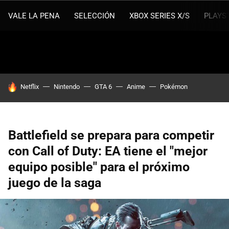
VALE LA PENA
SELECCIÓN
XBOX SERIES X/S
PLAYS
HOY SE HABLA DE
Netflix
Nintendo
GTA 6
Anime
Pokémon
Battlefield se prepara para competir
con Call of Duty: EA tiene el "mejor
equipo posible" para el próximo
juego de la saga