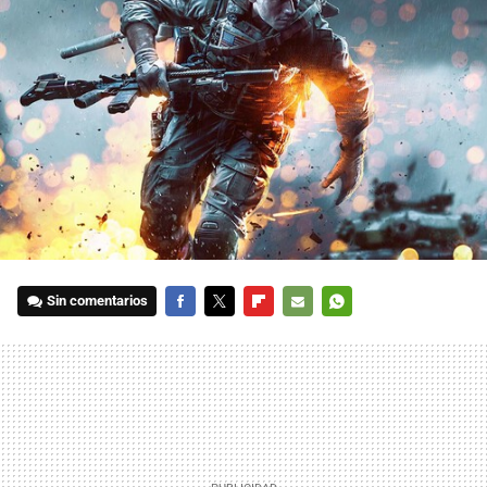
Sin comentarios
FACEBOOK
TWITTER
FLIPBOARD
E-
WHATSAPP
MAIL