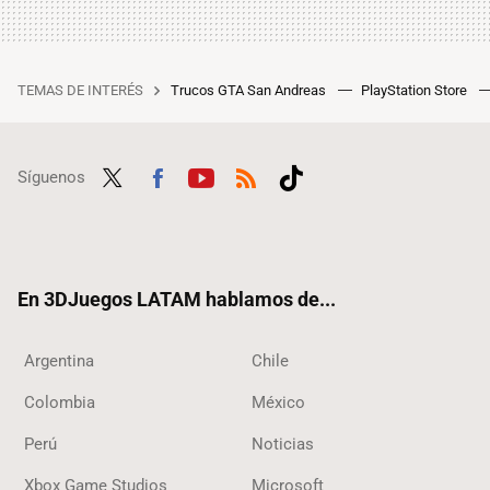
TEMAS DE INTERÉS
Trucos GTA San Andreas
PlayStation Store
Síguenos
Twit
Fac
Yout
RSS
Tikt
ter
ebo
ube
ok
ok
En 3DJuegos LATAM hablamos de...
Argentina
Chile
Colombia
México
Perú
Noticias
Xbox Game Studios
Microsoft