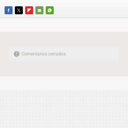
FACEBOOK
TWITTER
FLIPBOARD
E-
WHATSAPP
MAIL
Comentarios cerrados