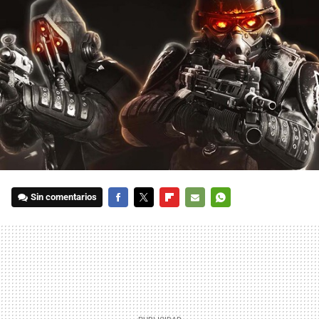
Sin comentarios
FACEBOOK
TWITTER
FLIPBOARD
E-
WHATSAPP
MAIL