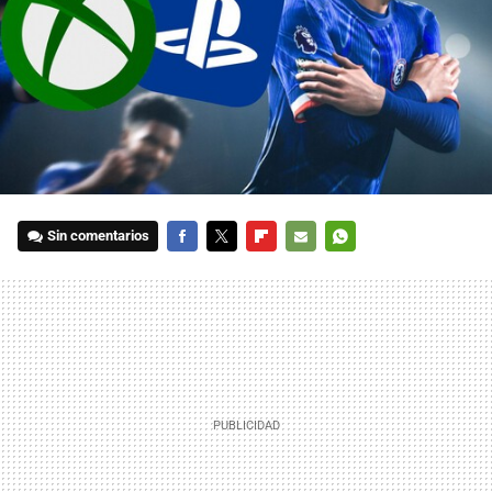
Sin comentarios
FACEBOOK
TWITTER
FLIPBOARD
E-
WHATSAPP
MAIL