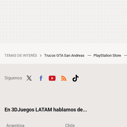
TEMAS DE INTERÉS
Trucos GTA San Andreas
PlayStation Store
Síguenos
Twit
Fac
Yout
RSS
Tikt
ter
ebo
ube
ok
ok
En 3DJuegos LATAM hablamos de...
Argentina
Chile