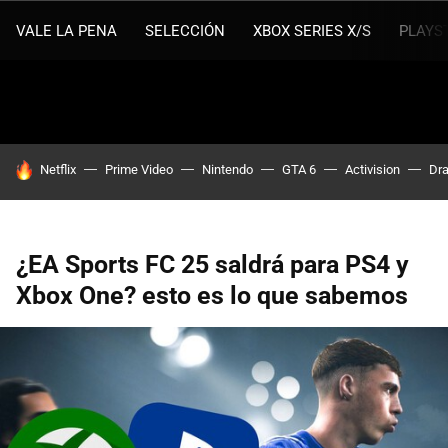
VALE LA PENA
SELECCIÓN
XBOX SERIES X/S
PLAYS
HOY SE HABLA DE
Netflix
Prime Video
Nintendo
GTA 6
Activision
Dra
¿EA Sports FC 25 saldrá para PS4 y
Xbox One? esto es lo que sabemos