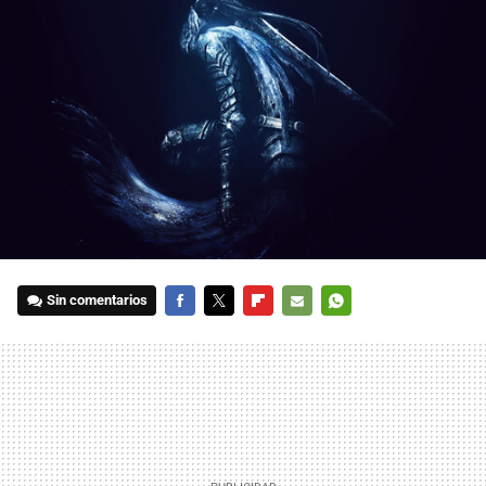
Sin comentarios
FACEBOOK
TWITTER
FLIPBOARD
E-
WHATSAPP
MAIL