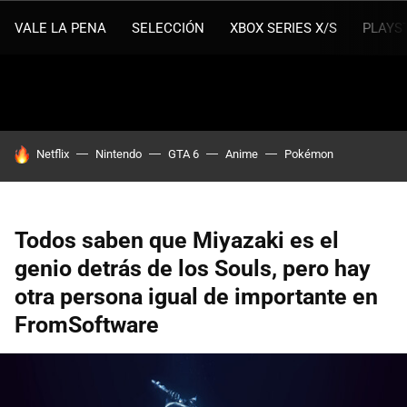
VALE LA PENA
SELECCIÓN
XBOX SERIES X/S
PLAYS
HOY SE HABLA DE
Netflix
Nintendo
GTA 6
Anime
Pokémon
Todos saben que Miyazaki es el
genio detrás de los Souls, pero hay
otra persona igual de importante en
FromSoftware