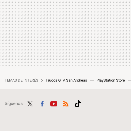
TEMAS DE INTERÉS
Trucos GTA San Andreas
PlayStation Store
Síguenos
Twit
Fac
Yout
RSS
Tikt
ter
ebo
ube
ok
ok