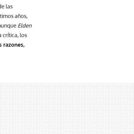
de las
ltimos años,
 Aunque
Elden
crítica, los
s razones,