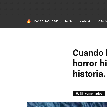
HOY SE HABLA DE
Netflix
Nintendo
GTA 6
Cuando 
horror h
historia
Sin comentarios