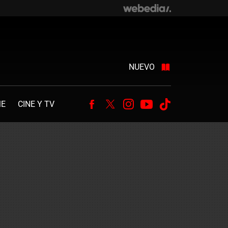
NUEVO
ME
CINE Y TV
Facebook
Twitter
Instagram
Youtube
Tiktok