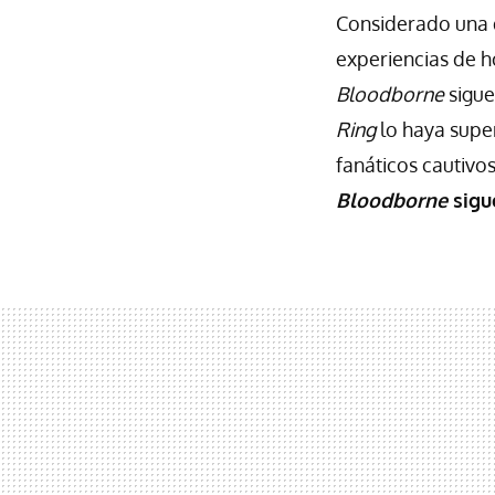
Considerado una 
experiencias de h
Bloodborne
sigue
Ring
lo haya super
fanáticos cautivo
Bloodborne
sigue