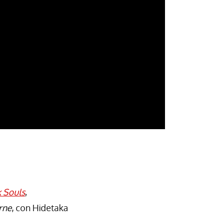
 Souls
,
rne
, con Hidetaka