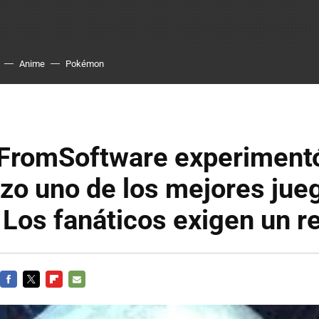
Anime
Pokémon
FromSoftware experimentó
izo uno de los mejores jue
. Los fanáticos exigen un 
FACEBOOK
TWITTER
FLIPBOARD
E-
MAIL