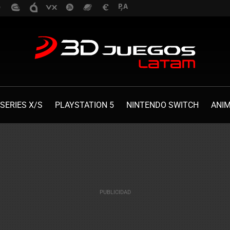
SERIES X/S
PLAYSTATION 5
NINTENDO SWITCH
ANI